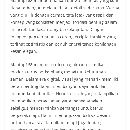
Mantap168 memperlihatkan bahwa identitas yang kuat
dapat dibangun melalui detail-detail sederhana. Warna
yang dipilih dengan cermat, tata letak yang rapi, dan
konsep yang konsisten menjadi fondasi penting dalam
menciptakan kesan yang berkelanjutan. Dengan
mengedepankan nuansa cerah, tercipta karakter yang
terlihat optimistis dan penuh energi tanpa kehilangan
kesan elegan.
Mantap168 menjadi contoh bagaimana estetika
modern terus berkembang mengikuti kebutuhan
zaman. Dalam era digital, visual yang menarik memiliki
peran penting dalam membangun daya tarik dan
memperkuat identitas. Nuansa cerah yang ditampilkan
memberikan pengalaman yang menyenangkan
sekaligus mencerminkan semangat untuk terus
bergerak maju. Hal ini menunjukkan bahwa desain
bukan hanya soal tampilan, tetapi juga tentang
bagaimana menciptakan kesan yang bermakna.