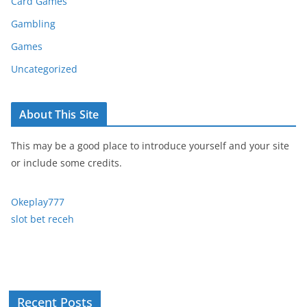
Card Games
Gambling
Games
Uncategorized
About This Site
This may be a good place to introduce yourself and your site
or include some credits.
Okeplay777
slot bet receh
Recent Posts