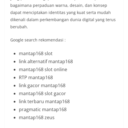
bagaimana perpaduan warna, desain, dan konsep
dapat menciptakan identitas yang kuat serta mudah
dikenali dalam perkembangan dunia digital yang terus
berubah.
Google search rekomendasi :
mantap168 slot
link alternatif mantap168
mantap168 slot online
RTP mantap168
link gacor mantap168
mantap168 slot gacor
link terbaru mantap168
pragmatic mantap168
mantap168 zeus