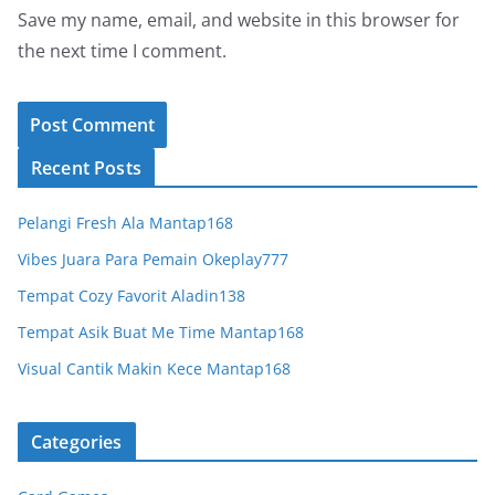
Save my name, email, and website in this browser for
the next time I comment.
Recent Posts
Pelangi Fresh Ala Mantap168
Vibes Juara Para Pemain Okeplay777
Tempat Cozy Favorit Aladin138
Tempat Asik Buat Me Time Mantap168
Visual Cantik Makin Kece Mantap168
Categories