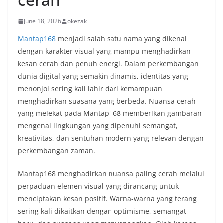
June 18, 2026
okezak
Mantap168
menjadi salah satu nama yang dikenal
dengan karakter visual yang mampu menghadirkan
kesan cerah dan penuh energi. Dalam perkembangan
dunia digital yang semakin dinamis, identitas yang
menonjol sering kali lahir dari kemampuan
menghadirkan suasana yang berbeda. Nuansa cerah
yang melekat pada Mantap168 memberikan gambaran
mengenai lingkungan yang dipenuhi semangat,
kreativitas, dan sentuhan modern yang relevan dengan
perkembangan zaman.
Mantap168 menghadirkan nuansa paling cerah melalui
perpaduan elemen visual yang dirancang untuk
menciptakan kesan positif. Warna-warna yang terang
sering kali dikaitkan dengan optimisme, semangat