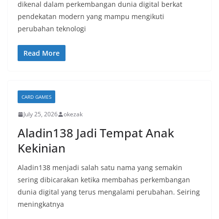
dikenal dalam perkembangan dunia digital berkat
pendekatan modern yang mampu mengikuti
perubahan teknologi
Read More
CARD GAMES
July 25, 2026
okezak
Aladin138 Jadi Tempat Anak
Kekinian
Aladin138 menjadi salah satu nama yang semakin
sering dibicarakan ketika membahas perkembangan
dunia digital yang terus mengalami perubahan. Seiring
meningkatnya