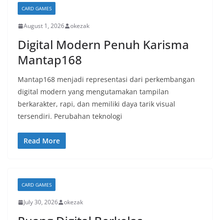
CARD GAMES
August 1, 2026
okezak
Digital Modern Penuh Karisma
Mantap168
Mantap168 menjadi representasi dari perkembangan
digital modern yang mengutamakan tampilan
berkarakter, rapi, dan memiliki daya tarik visual
tersendiri. Perubahan teknologi
Read More
CARD GAMES
July 30, 2026
okezak