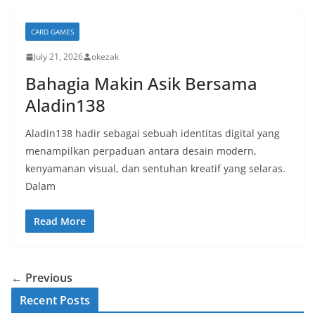
CARD GAMES
July 21, 2026
okezak
Bahagia Makin Asik Bersama
Aladin138
Aladin138 hadir sebagai sebuah identitas digital yang
menampilkan perpaduan antara desain modern,
kenyamanan visual, dan sentuhan kreatif yang selaras.
Dalam
Read More
← Previous
Recent Posts