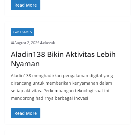
Read More
CARD GAMES
August 2, 2026
okezak
Aladin138 Bikin Aktivitas Lebih
Nyaman
Aladin138 menghadirkan pengalaman digital yang
dirancang untuk memberikan kenyamanan dalam
setiap aktivitas. Perkembangan teknologi saat ini
mendorong hadirnya berbagai inovasi
Read More