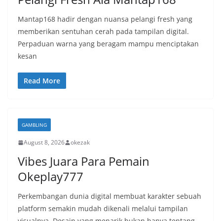
Mantap168 hadir dengan nuansa pelangi fresh yang
memberikan sentuhan cerah pada tampilan digital.
Perpaduan warna yang beragam mampu menciptakan
kesan
Read More
GAMBLING
August 8, 2026
okezak
Vibes Juara Para Pemain
Okeplay777
Perkembangan dunia digital membuat karakter sebuah
platform semakin mudah dikenali melalui tampilan
visualnya. Desain yang menarik bukan hanya tentang