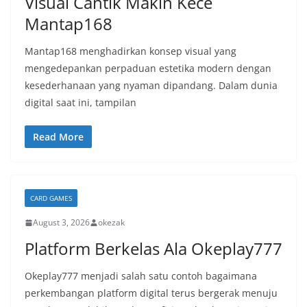
Visual Cantik Makin Kece
Mantap168
Mantap168 menghadirkan konsep visual yang
mengedepankan perpaduan estetika modern dengan
kesederhanaan yang nyaman dipandang. Dalam dunia
digital saat ini, tampilan
Read More
CARD GAMES
August 3, 2026
okezak
Platform Berkelas Ala Okeplay777
Okeplay777 menjadi salah satu contoh bagaimana
perkembangan platform digital terus bergerak menuju