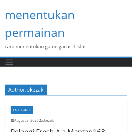
Skip
menentukan
to
content
permainan
cara menentukan game gacor di slot
Author:
okezak
CARD GAMES
August 9, 2026
okezak
Pelangi Fresh Ala Mantap168