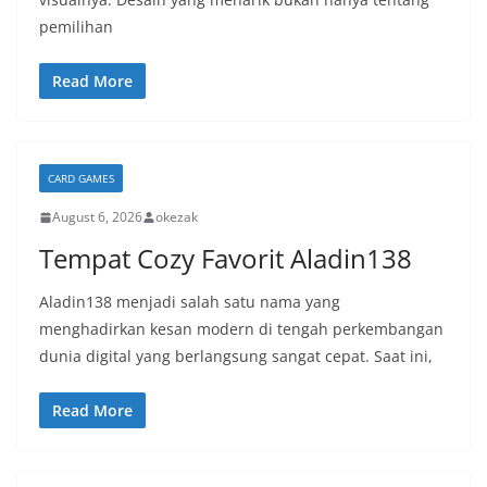
pemilihan
Read More
CARD GAMES
August 6, 2026
okezak
Tempat Cozy Favorit Aladin138
Aladin138 menjadi salah satu nama yang
menghadirkan kesan modern di tengah perkembangan
dunia digital yang berlangsung sangat cepat. Saat ini,
Read More