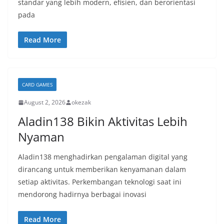
standar yang lebih modern, efisien, dan berorientasi
pada
Read More
CARD GAMES
August 2, 2026
okezak
Aladin138 Bikin Aktivitas Lebih
Nyaman
Aladin138 menghadirkan pengalaman digital yang
dirancang untuk memberikan kenyamanan dalam
setiap aktivitas. Perkembangan teknologi saat ini
mendorong hadirnya berbagai inovasi
Read More