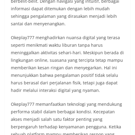
berbelit-belit. Dengan navigasi yang intuitif, berbagai
informasi dapat ditemukan dengan lebih mudah
sehingga pengalaman yang dirasakan menjadi lebih
santai dan menyenangkan.
Okeplay777 menghadirkan nuansa digital yang terasa
seperti menikmati waktu liburan tanpa harus
meninggalkan aktivitas sehari-hari. Meskipun berada di
lingkungan online, suasana yang tercipta tetap mampu
memberikan kesan ringan dan menyegarkan. Hal ini
menunjukkan bahwa pengalaman positif tidak selalu
harus berasal dari perjalanan fisik, tetapi juga dapat
hadir melalui interaksi digital yang nyaman.
Okeplay777 memanfaatkan teknologi yang mendukung
performa stabil dalam berbagai kondisi. Kecepatan
akses menjadi salah satu faktor penting yang
berpengaruh terhadap kenyamanan pengguna. Ketika
sebuah platform mampu memberikan respon yang