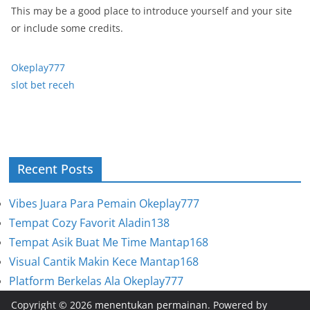
This may be a good place to introduce yourself and your site
or include some credits.
Okeplay777
slot bet receh
Recent Posts
Vibes Juara Para Pemain Okeplay777
Tempat Cozy Favorit Aladin138
Tempat Asik Buat Me Time Mantap168
Visual Cantik Makin Kece Mantap168
Platform Berkelas Ala Okeplay777
Copyright © 2026
menentukan permainan
. Powered by