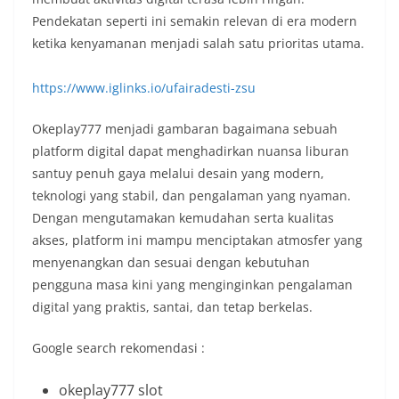
Pendekatan seperti ini semakin relevan di era modern
ketika kenyamanan menjadi salah satu prioritas utama.
https://www.iglinks.io/ufairadesti-zsu
Okeplay777 menjadi gambaran bagaimana sebuah
platform digital dapat menghadirkan nuansa liburan
santuy penuh gaya melalui desain yang modern,
teknologi yang stabil, dan pengalaman yang nyaman.
Dengan mengutamakan kemudahan serta kualitas
akses, platform ini mampu menciptakan atmosfer yang
menyenangkan dan sesuai dengan kebutuhan
pengguna masa kini yang menginginkan pengalaman
digital yang praktis, santai, dan tetap berkelas.
Google search rekomendasi :
okeplay777 slot