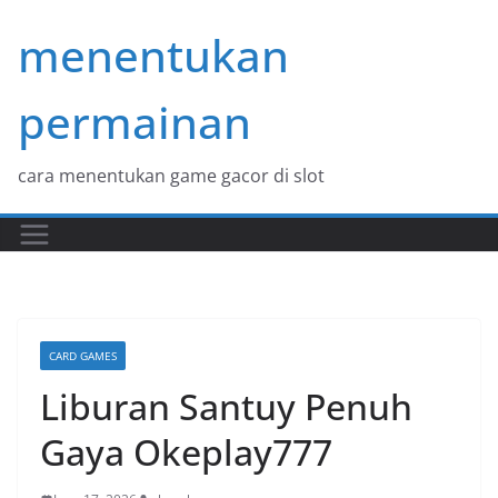
Skip
menentukan
to
content
permainan
cara menentukan game gacor di slot
CARD GAMES
Liburan Santuy Penuh
Gaya Okeplay777