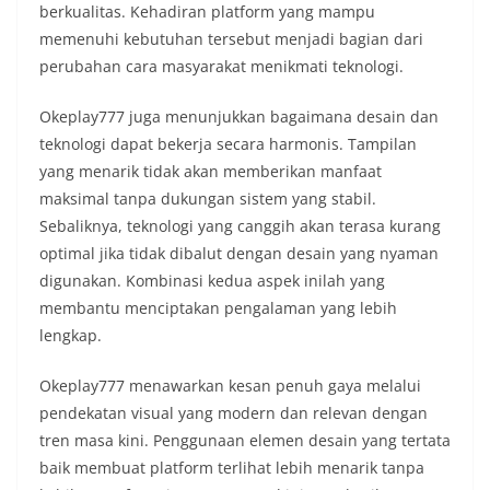
berkualitas. Kehadiran platform yang mampu
memenuhi kebutuhan tersebut menjadi bagian dari
perubahan cara masyarakat menikmati teknologi.
Okeplay777 juga menunjukkan bagaimana desain dan
teknologi dapat bekerja secara harmonis. Tampilan
yang menarik tidak akan memberikan manfaat
maksimal tanpa dukungan sistem yang stabil.
Sebaliknya, teknologi yang canggih akan terasa kurang
optimal jika tidak dibalut dengan desain yang nyaman
digunakan. Kombinasi kedua aspek inilah yang
membantu menciptakan pengalaman yang lebih
lengkap.
Okeplay777 menawarkan kesan penuh gaya melalui
pendekatan visual yang modern dan relevan dengan
tren masa kini. Penggunaan elemen desain yang tertata
baik membuat platform terlihat lebih menarik tanpa