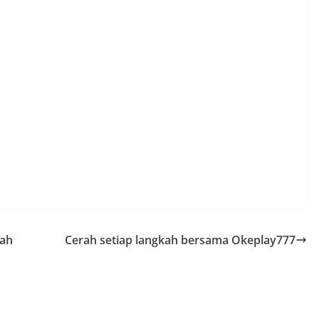
rah
Cerah setiap langkah bersama Okeplay777