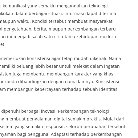
 komunikasi yang semakin mengandalkan teknologi.
lakukan dalam berbagai situasi. Informasi dapat diterima
k maupun waktu. Kondisi tersebut membuat masyarakat
gai pengetahuan, berita, maupun perkembangan terbaru
han ini menjadi salah satu ciri utama kehidupan modern
et.
 memerlukan konsistensi agar tetap mudah dikenali. Nama
emiliki peluang lebih besar untuk melekat dalam ingatan
konsisten juga membantu membangun karakter yang khas
 berbeda dibandingkan dengan nama lainnya. Konsistensi
alam membangun kepercayaan terhadap sebuah identitas
 dipenuhi berbagai inovasi. Perkembangan teknologi
membuat pengalaman digital semakin praktis. Mulai dari
sistem yang semakin responsif, seluruh perubahan tersebut
 nyaman bagi pengguna. Adaptasi terhadap perkembangan