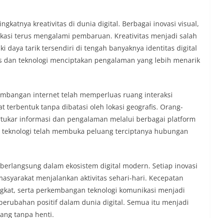
tnya kreativitas di dunia digital. Berbagai inovasi visual,
kasi terus mengalami pembaruan. Kreativitas menjadi salah
daya tarik tersendiri di tengah banyaknya identitas digital
s dan teknologi menciptakan pengalaman yang lebih menarik
bangan internet telah memperluas ruang interaksi
t terbentuk tanpa dibatasi oleh lokasi geografis. Orang-
tukar informasi dan pengalaman melalui berbagai platform
 teknologi telah membuka peluang terciptanya hubungan
berlangsung dalam ekosistem digital modern. Setiap inovasi
syarakat menjalankan aktivitas sehari-hari. Kecepatan
kat, serta perkembangan teknologi komunikasi menjadi
perubahan positif dalam dunia digital. Semua itu menjadi
bang tanpa henti.