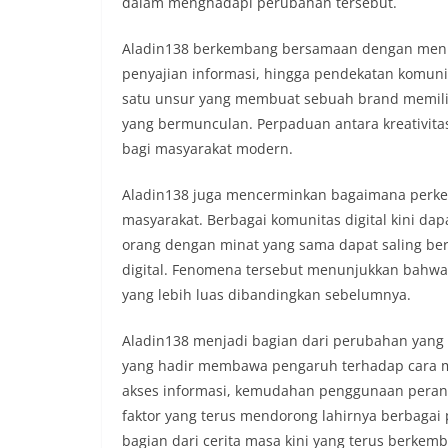
dalam menghadapi perubahan tersebut.
Aladin138 berkembang bersamaan dengan meningka
penyajian informasi, hingga pendekatan komuni
satu unsur yang membuat sebuah brand memiliki 
yang bermunculan. Perpaduan antara kreativita
bagi masyarakat modern.
Aladin138 juga mencerminkan bagaimana perkem
masyarakat. Berbagai komunitas digital kini dapa
orang dengan minat yang sama dapat saling ber
digital. Fenomena tersebut menunjukkan bahwa
yang lebih luas dibandingkan sebelumnya.
Aladin138 menjadi bagian dari perubahan yang 
yang hadir membawa pengaruh terhadap cara ma
akses informasi, kemudahan penggunaan perang
faktor yang terus mendorong lahirnya berbagai 
bagian dari cerita masa kini yang terus berkem