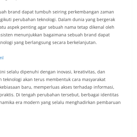
buah brand dapat tumbuh seiring perkembangan zaman
ikuti perubahan teknologi. Dalam dunia yang bergerak
tu aspek penting agar sebuah nama tetap dikenal oleh
konsisten menunjukkan bagaimana sebuah brand dapat
knologi yang berlangsung secara berkelanjutan.
ml
 selalu dipenuhi dengan inovasi, kreativitas, dan
n teknologi akan terus membentuk cara masyarakat
 kebiasaan baru, memperluas akses terhadap informasi,
aktis. Di tengah perubahan tersebut, berbagai identitas
 dinamika era modern yang selalu menghadirkan pembaruan