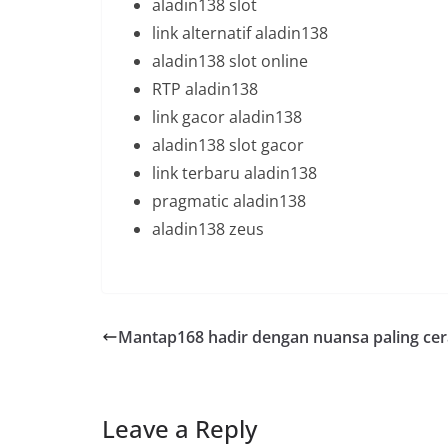
aladin138 slot
link alternatif aladin138
aladin138 slot online
RTP aladin138
link gacor aladin138
aladin138 slot gacor
link terbaru aladin138
pragmatic aladin138
aladin138 zeus
Mantap168 hadir dengan nuansa paling ce
Leave a Reply