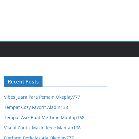
Recent Posts
Vibes Juara Para Pemain Okeplay777
Tempat Cozy Favorit Aladin138
Tempat Asik Buat Me Time Mantap168
Visual Cantik Makin Kece Mantap168
Platform Berkelas Ala Okeplay777