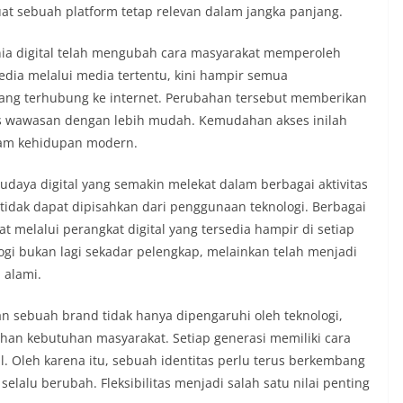
at sebuah platform tetap relevan dalam jangka panjang.
a digital telah mengubah cara masyarakat memperoleh
sedia melalui media tertentu, kini hampir semua
yang terhubung ke internet. Perubahan tersebut memberikan
 wawasan dengan lebih mudah. Kemudahan akses inilah
am kehidupan modern.
daya digital yang semakin melekat dalam berbagai aktivitas
tidak dapat dipisahkan dari penggunaan teknologi. Berbagai
 melalui perangkat digital yang tersedia hampir di setiap
gi bukan lagi sekadar pelengkap, melainkan telah menjadi
 alami.
sebuah brand tidak hanya dipengaruhi oleh teknologi,
n kebutuhan masyarakat. Setiap generasi memiliki cara
 Oleh karena itu, sebuah identitas perlu terus berkembang
lalu berubah. Fleksibilitas menjadi salah satu nilai penting