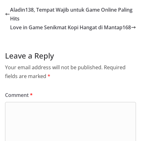
Aladin138, Tempat Wajib untuk Game Online Paling
Hits
Love in Game Senikmat Kopi Hangat di Mantap168
Leave a Reply
Your email address will not be published.
Required
fields are marked
*
Comment
*