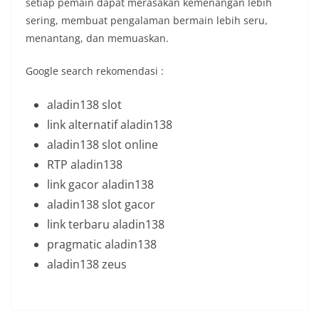
setiap pemain dapat merasakan kemenangan lebih
sering, membuat pengalaman bermain lebih seru,
menantang, dan memuaskan.
Google search rekomendasi :
aladin138 slot
link alternatif aladin138
aladin138 slot online
RTP aladin138
link gacor aladin138
aladin138 slot gacor
link terbaru aladin138
pragmatic aladin138
aladin138 zeus