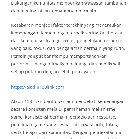
Dukungan komunitas memberikan wawasan tambahan
dan meningkatkan kemampuan bermain.
Kesabaran menjadi faktor terakhir yang menentukan
kemenangan. Kemenangan terbaik sering kali berasal
dari kombinasi strategi cerdas, pengelolaan resource
yang baik, fokus, dan pengalaman bermain yang rutin.
Pemain yang sabar mampu mempertahankan
performa, mengoptimalkan peluang, dan menikmati
setiap putaran dengan lebih percaya diri.
https://aladin138link.com
Aladin138 membantu pemain mendekati kemenangan
secara konsisten melalui pemahaman mekanisme
game, konsistensi bermain, pengelolaan resource,
pemilihan game yang sesuai, observasi pola, fokus,
serta belajar dari komunitas. Dengan pendekatan ini,