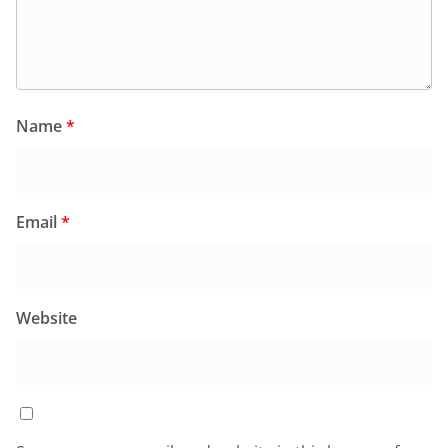
Name
*
Email
*
Website