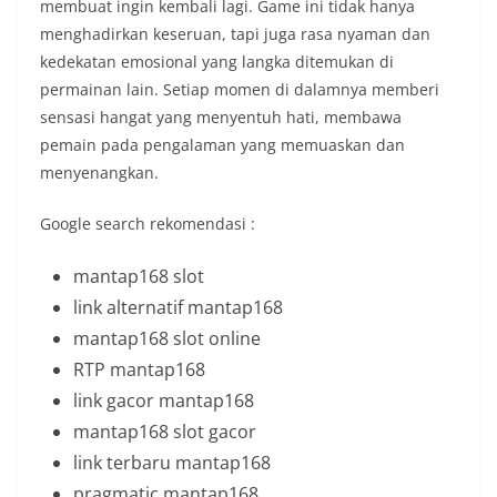
membuat ingin kembali lagi. Game ini tidak hanya
menghadirkan keseruan, tapi juga rasa nyaman dan
kedekatan emosional yang langka ditemukan di
permainan lain. Setiap momen di dalamnya memberi
sensasi hangat yang menyentuh hati, membawa
pemain pada pengalaman yang memuaskan dan
menyenangkan.
Google search rekomendasi :
mantap168 slot
link alternatif mantap168
mantap168 slot online
RTP mantap168
link gacor mantap168
mantap168 slot gacor
link terbaru mantap168
pragmatic mantap168