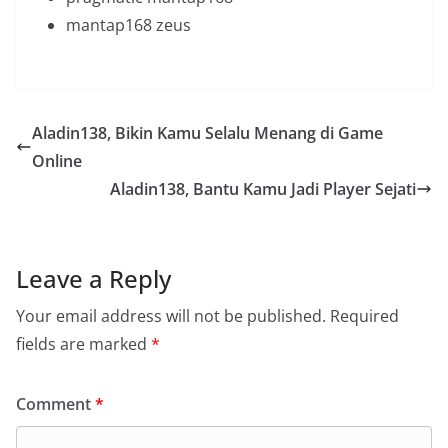
mantap168 zeus
Aladin138, Bikin Kamu Selalu Menang di Game
Online
Aladin138, Bantu Kamu Jadi Player Sejati
Leave a Reply
Your email address will not be published.
Required
fields are marked
*
Comment
*