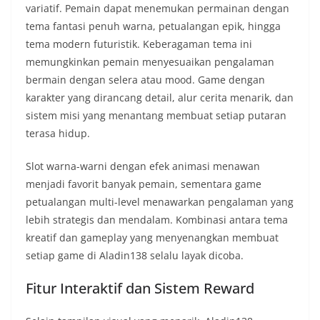
variatif. Pemain dapat menemukan permainan dengan
tema fantasi penuh warna, petualangan epik, hingga
tema modern futuristik. Keberagaman tema ini
memungkinkan pemain menyesuaikan pengalaman
bermain dengan selera atau mood. Game dengan
karakter yang dirancang detail, alur cerita menarik, dan
sistem misi yang menantang membuat setiap putaran
terasa hidup.
Slot warna-warni dengan efek animasi menawan
menjadi favorit banyak pemain, sementara game
petualangan multi-level menawarkan pengalaman yang
lebih strategis dan mendalam. Kombinasi antara tema
kreatif dan gameplay yang menyenangkan membuat
setiap game di Aladin138 selalu layak dicoba.
Fitur Interaktif dan Sistem Reward