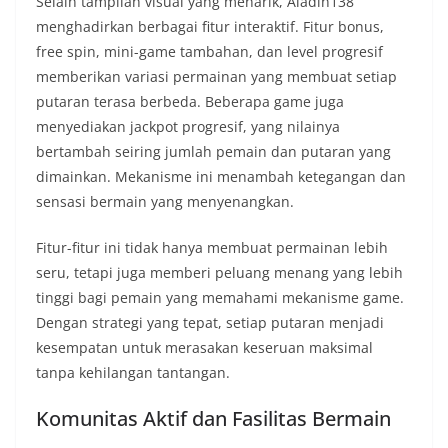
Selain tampilan visual yang menarik, Aladin138
menghadirkan berbagai fitur interaktif. Fitur bonus,
free spin, mini-game tambahan, dan level progresif
memberikan variasi permainan yang membuat setiap
putaran terasa berbeda. Beberapa game juga
menyediakan jackpot progresif, yang nilainya
bertambah seiring jumlah pemain dan putaran yang
dimainkan. Mekanisme ini menambah ketegangan dan
sensasi bermain yang menyenangkan.
Fitur-fitur ini tidak hanya membuat permainan lebih
seru, tetapi juga memberi peluang menang yang lebih
tinggi bagi pemain yang memahami mekanisme game.
Dengan strategi yang tepat, setiap putaran menjadi
kesempatan untuk merasakan keseruan maksimal
tanpa kehilangan tantangan.
Komunitas Aktif dan Fasilitas Bermain