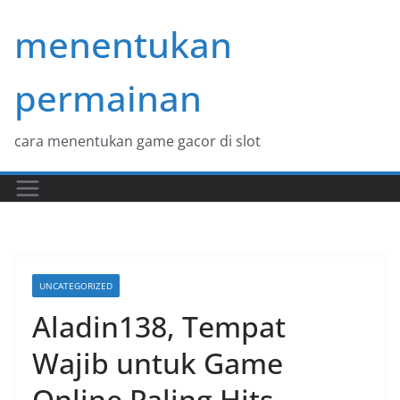
Skip
menentukan
to
content
permainan
cara menentukan game gacor di slot
UNCATEGORIZED
Aladin138, Tempat
Wajib untuk Game
Online Paling Hits