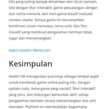
hits yang paling banyak dimainkan dan dicari pemain.
Slot dengan fitur interaktif, game petualangan dengan
alur cerita menarik, dan mini-game kreatif menjadi
sorotan utama. Semua game ini menampilkan
kombinasi visual memukau, tema unik, dan fitur
inovatif yang membuat pengalaman bermain tetap
segar dan menyenangkan.
https://aladin138link.com
Kesimpulan
Aladin138 menegaskan posisinya sebagai tempat wajib
untuk menikmati game online paling hits. Dengan
update rutin, tema game yang variatif, fitur interaktif
yang seru, dan dukungan komunitas aktif, setiap
pengalaman bermain terasa menyenangkan dan anti
monoton. Platform ini membuktikan bagaimana