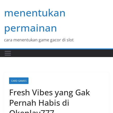
Skip
menentukan
to
content
permainan
cara menentukan game gacor di slot
CARD GAMES
Fresh Vibes yang Gak
Pernah Habis di
Okeplay777