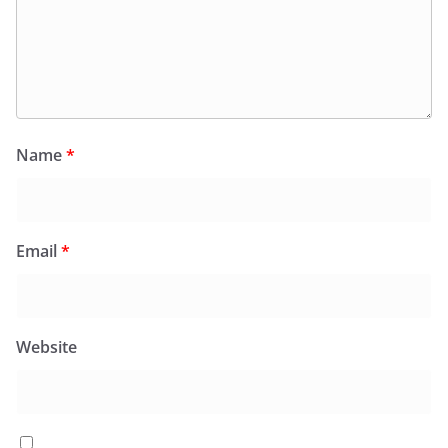
Name
*
Email
*
Website