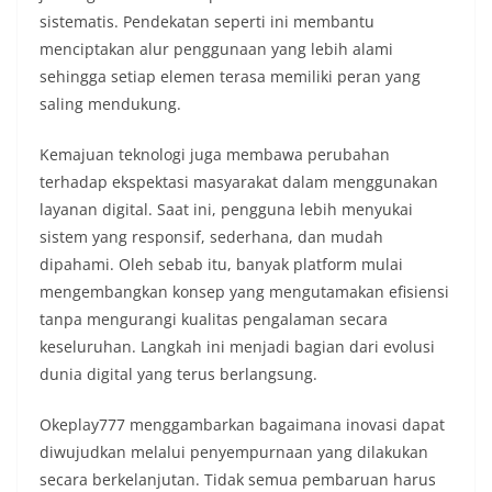
sistematis. Pendekatan seperti ini membantu
menciptakan alur penggunaan yang lebih alami
sehingga setiap elemen terasa memiliki peran yang
saling mendukung.
Kemajuan teknologi juga membawa perubahan
terhadap ekspektasi masyarakat dalam menggunakan
layanan digital. Saat ini, pengguna lebih menyukai
sistem yang responsif, sederhana, dan mudah
dipahami. Oleh sebab itu, banyak platform mulai
mengembangkan konsep yang mengutamakan efisiensi
tanpa mengurangi kualitas pengalaman secara
keseluruhan. Langkah ini menjadi bagian dari evolusi
dunia digital yang terus berlangsung.
Okeplay777 menggambarkan bagaimana inovasi dapat
diwujudkan melalui penyempurnaan yang dilakukan
secara berkelanjutan. Tidak semua pembaruan harus