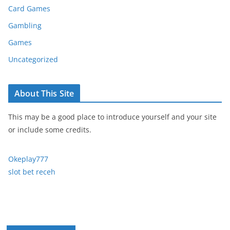
Card Games
Gambling
Games
Uncategorized
About This Site
This may be a good place to introduce yourself and your site
or include some credits.
Okeplay777
slot bet receh