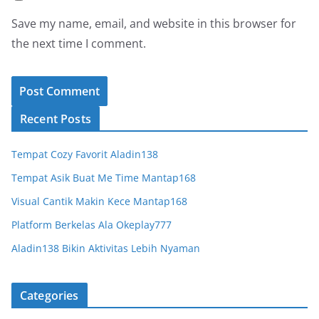
Save my name, email, and website in this browser for
the next time I comment.
Recent Posts
Tempat Cozy Favorit Aladin138
Tempat Asik Buat Me Time Mantap168
Visual Cantik Makin Kece Mantap168
Platform Berkelas Ala Okeplay777
Aladin138 Bikin Aktivitas Lebih Nyaman
Categories