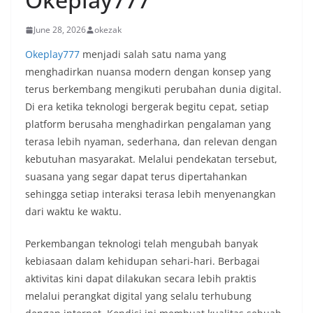
June 28, 2026
okezak
Okeplay777
menjadi salah satu nama yang
menghadirkan nuansa modern dengan konsep yang
terus berkembang mengikuti perubahan dunia digital.
Di era ketika teknologi bergerak begitu cepat, setiap
platform berusaha menghadirkan pengalaman yang
terasa lebih nyaman, sederhana, dan relevan dengan
kebutuhan masyarakat. Melalui pendekatan tersebut,
suasana yang segar dapat terus dipertahankan
sehingga setiap interaksi terasa lebih menyenangkan
dari waktu ke waktu.
Perkembangan teknologi telah mengubah banyak
kebiasaan dalam kehidupan sehari-hari. Berbagai
aktivitas kini dapat dilakukan secara lebih praktis
melalui perangkat digital yang selalu terhubung