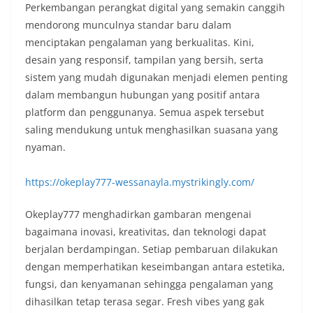
Perkembangan perangkat digital yang semakin canggih
mendorong munculnya standar baru dalam
menciptakan pengalaman yang berkualitas. Kini,
desain yang responsif, tampilan yang bersih, serta
sistem yang mudah digunakan menjadi elemen penting
dalam membangun hubungan yang positif antara
platform dan penggunanya. Semua aspek tersebut
saling mendukung untuk menghasilkan suasana yang
nyaman.
https://okeplay777-wessanayla.mystrikingly.com/
Okeplay777 menghadirkan gambaran mengenai
bagaimana inovasi, kreativitas, dan teknologi dapat
berjalan berdampingan. Setiap pembaruan dilakukan
dengan memperhatikan keseimbangan antara estetika,
fungsi, dan kenyamanan sehingga pengalaman yang
dihasilkan tetap terasa segar. Fresh vibes yang gak