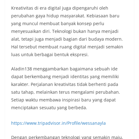
Kreativitas di era digital juga dipengaruhi oleh
perubahan gaya hidup masyarakat. Kebiasaan baru
yang muncul membuat banyak konsep perlu
menyesuaikan diri. Teknologi bukan hanya menjadi
alat, tetapi juga menjadi bagian dari budaya modern.
Hal tersebut membuat ruang digital menjadi semakin
luas untuk berbagai bentuk ekspresi.
Aladin138 menggambarkan bagaimana sebuah ide
dapat berkembang menjadi identitas yang memiliki
karakter. Perjalanan kreativitas tidak berhenti pada
satu tahap, melainkan terus mengalami perubahan.
Setiap waktu membawa inspirasi baru yang dapat
menciptakan sesuatu yang berbeda.
https://www.tripadvisor.in/Profile/wessanayla
Dengan perkembangan teknologi yang semakin maju,