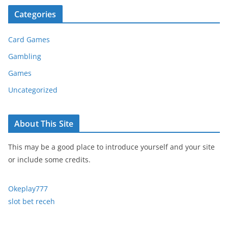
Categories
Card Games
Gambling
Games
Uncategorized
About This Site
This may be a good place to introduce yourself and your site
or include some credits.
Okeplay777
slot bet receh