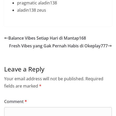
pragmatic aladin138
aladin138 zeus
Balance Vibes Setiap Hari di Mantap168
Fresh Vibes yang Gak Pernah Habis di Okeplay777
Leave a Reply
Your email address will not be published.
Required
fields are marked
*
Comment
*