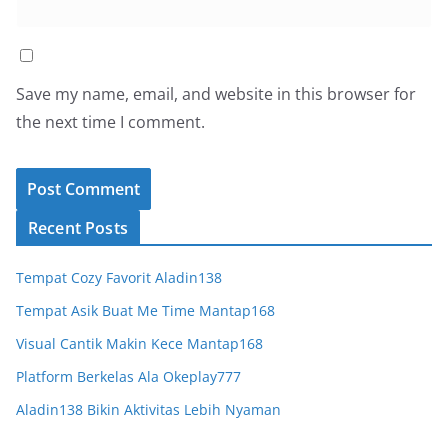
Save my name, email, and website in this browser for
the next time I comment.
Recent Posts
Tempat Cozy Favorit Aladin138
Tempat Asik Buat Me Time Mantap168
Visual Cantik Makin Kece Mantap168
Platform Berkelas Ala Okeplay777
Aladin138 Bikin Aktivitas Lebih Nyaman