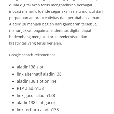
dunia digital akan terus menghadirkan berbagai
inovasi menarik. Ide-ide segar akan selalu muncul dari
perpaduan antara kreativitas dan perubahan zaman.
Aladin138 menjadi bagian dari gambaran tersebut,
menunjukkan bagaimana identitas digital dapat
berkembang mengikuti arus modernisasi dan
kreativitas yang terus berjalan.
Google search rekomendasi :
aladin138 slot
link alternatif aladin138
aladin138 slot online
RTP aladin138
link gacor aladin138
aladin138 slot gacor
link terbaru aladin138