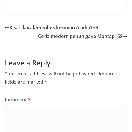
Kisah karakter vibes kekinian Aladin138
Ceria modern penuh gaya Mantap168
Leave a Reply
Your email address will not be published.
Required
fields are marked
*
Comment
*