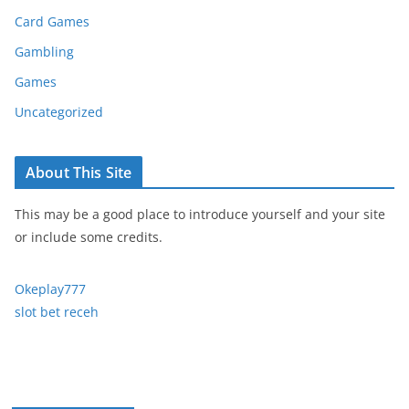
Card Games
Gambling
Games
Uncategorized
About This Site
This may be a good place to introduce yourself and your site
or include some credits.
Okeplay777
slot bet receh