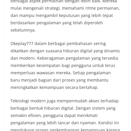
berbagai aspek permainan dengan lebih baik. Mereka
mulai mengenali strategi, memahami ritme permainan,
dan mampu mengambil keputusan yang lebih tepat
berdasarkan pengalaman yang telah diperoleh
sebelumnya.
Okeplay777 dalam berbagai pembahasan sering
dikaitkan dengan suasana hiburan digital yang dinamis
dan modern. Keberagaman pengalaman yang tersedia
memberikan kesempatan bagi pengguna untuk terus
memperluas wawasan mereka. Setiap pengalaman
baru menjadi bagian dari proses yang membantu
meningkatkan kemampuan secara bertahap.
Teknologi modern juga mempermudah akses terhadap
berbagai bentuk hiburan digital. Dengan sistem yang
semakin efisien, pengguna dapat menikmati
pengalaman yang lebih lancar dan nyaman. Kondisi ini
mendukung proses perkembangan kemampuan karena