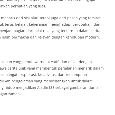
atkan perhatian yang luas.
narik dari sisi alur, tetapi juga dari pesan yang tersirat
tuk terus belajar, keberanian menghadapi perubahan, dan
di bagian dari nilai-nilai yang tercermin dalam cerita.
a lebih bermakna dan relevan dengan kehidupan modern.
kekinian yang penuh warna, kreatif, dan dekat dengan
bawa cerita unik yang membentuk perjalanan menarik dalam
 semangat eksplorasi, kreativitas, dan kemampuan
adirkan pengalaman yang menyenangkan untuk diikuti.
ng hidup menjadikan Aladin138 sebagai gambaran dunia
angan zaman.