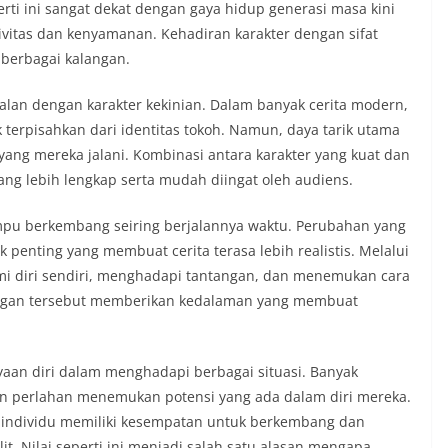
rti ini sangat dekat dengan gaya hidup generasi masa kini
vitas dan kenyamanan. Kehadiran karakter dengan sifat
 berbagai kalangan.
alan dengan karakter kekinian. Dalam banyak cerita modern,
terpisahkan dari identitas tokoh. Namun, daya tarik utama
 yang mereka jalani. Kombinasi antara karakter yang kuat dan
ng lebih lengkap serta mudah diingat oleh audiens.
pu berkembang seiring berjalannya waktu. Perubahan yang
k penting yang membuat cerita terasa lebih realistis. Melalui
i diri sendiri, menghadapi tantangan, dan menemukan cara
angan tersebut memberikan kedalaman yang membuat
an diri dalam menghadapi berbagai situasi. Banyak
un perlahan menemukan potensi yang ada dalam diri mereka.
 individu memiliki kesempatan untuk berkembang dan
t. Nilai seperti ini menjadi salah satu alasan mengapa