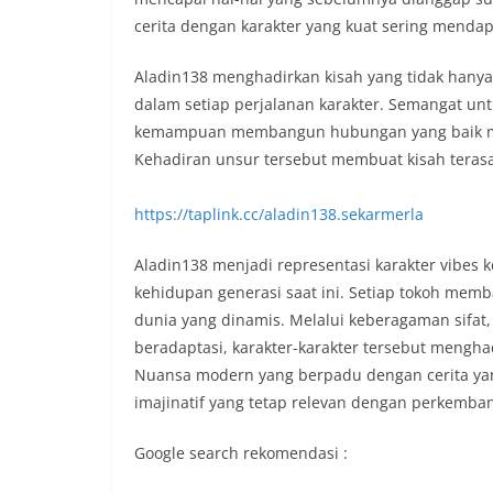
cerita dengan karakter yang kuat sering mendap
Aladin138 menghadirkan kisah yang tidak hanya me
dalam setiap perjalanan karakter. Semangat un
kemampuan membangun hubungan yang baik menja
Kehadiran unsur tersebut membuat kisah teras
https://taplink.cc/aladin138.sekarmerla
Aladin138 menjadi representasi karakter vibes 
kehidupan generasi saat ini. Setiap tokoh mem
dunia yang dinamis. Melalui keberagaman sifat,
beradaptasi, karakter-karakter tersebut mengh
Nuansa modern yang berpadu dengan cerita ya
imajinatif yang tetap relevan dengan perkemb
Google search rekomendasi :