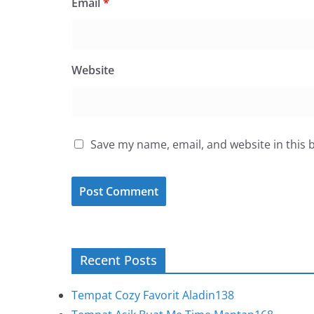
Email
*
Website
Save my name, email, and website in this 
Recent Posts
Tempat Cozy Favorit Aladin138