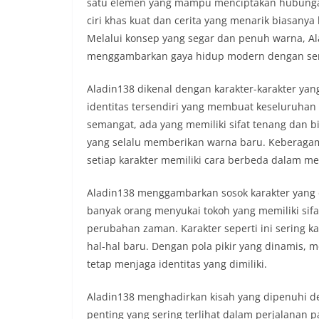
satu elemen yang mampu menciptakan hubungan
ciri khas kuat dan cerita yang menarik biasany
Melalui konsep yang segar dan penuh warna, 
menggambarkan gaya hidup modern dengan sent
Aladin138 dikenal dengan karakter-karakter ya
identitas tersendiri yang membuat keseluruhan 
semangat, ada yang memiliki sifat tenang dan bi
yang selalu memberikan warna baru. Keberagam
setiap karakter memiliki cara berbeda dalam me
Aladin138 menggambarkan sosok karakter yang 
banyak orang menyukai tokoh yang memiliki sif
perubahan zaman. Karakter seperti ini sering ka
hal-hal baru. Dengan pola pikir yang dinamis,
tetap menjaga identitas yang dimiliki.
Aladin138 menghadirkan kisah yang dipenuhi den
penting yang sering terlihat dalam perjalanan p