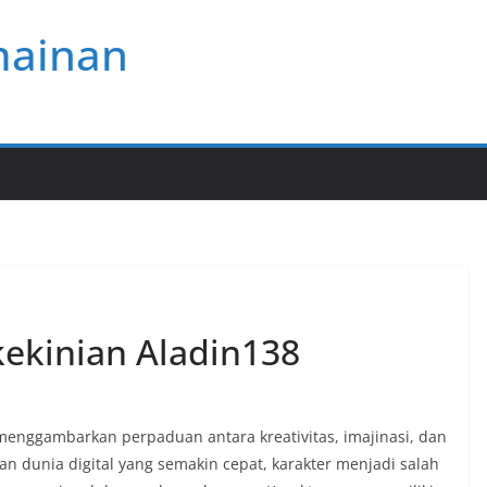
mainan
kekinian Aladin138
menggambarkan perpaduan antara kreativitas, imajinasi, dan
dunia digital yang semakin cepat, karakter menjadi salah