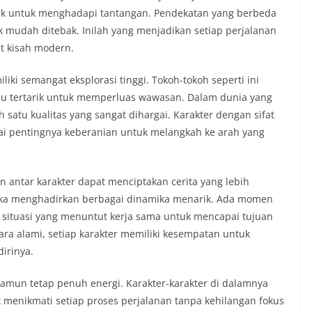
nik untuk menghadapi tantangan. Pendekatan yang berbeda
ak mudah ditebak. Inilah yang menjadikan setiap perjalanan
at kisah modern.
ki semangat eksplorasi tinggi. Tokoh-tokoh seperti ini
alu tertarik untuk memperluas wawasan. Dalam dunia yang
 satu kualitas yang sangat dihargai. Karakter dengan sifat
i pentingnya keberanian untuk melangkah ke arah yang
antar karakter dapat menciptakan cerita yang lebih
ereka menghadirkan berbagai dinamika menarik. Ada momen
situasi yang menuntut kerja sama untuk mencapai tujuan
ra alami, setiap karakter memiliki kesempatan untuk
irinya.
namun tetap penuh energi. Karakter-karakter di dalamnya
menikmati setiap proses perjalanan tanpa kehilangan fokus