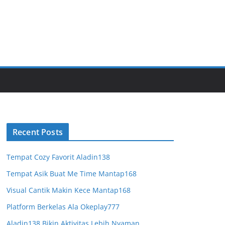
Recent Posts
Tempat Cozy Favorit Aladin138
Tempat Asik Buat Me Time Mantap168
Visual Cantik Makin Kece Mantap168
Platform Berkelas Ala Okeplay777
Aladin138 Bikin Aktivitas Lebih Nyaman