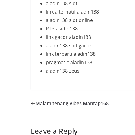
aladin138 slot
link alternatif aladin138
aladin138 slot online
RTP aladin138
link gacor aladin138
aladin138 slot gacor
link terbaru aladin138
pragmatic aladin138
aladin138 zeus
Malam tenang vibes Mantap168
Leave a Reply