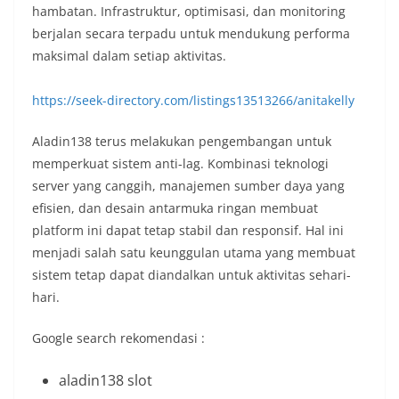
hambatan. Infrastruktur, optimisasi, dan monitoring
berjalan secara terpadu untuk mendukung performa
maksimal dalam setiap aktivitas.
https://seek-directory.com/listings13513266/anitakelly
Aladin138 terus melakukan pengembangan untuk
memperkuat sistem anti-lag. Kombinasi teknologi
server yang canggih, manajemen sumber daya yang
efisien, dan desain antarmuka ringan membuat
platform ini dapat tetap stabil dan responsif. Hal ini
menjadi salah satu keunggulan utama yang membuat
sistem tetap dapat diandalkan untuk aktivitas sehari-
hari.
Google search rekomendasi :
aladin138 slot