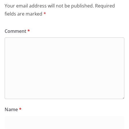
Your email address will not be published.
Required
fields are marked
*
Comment
*
Name
*