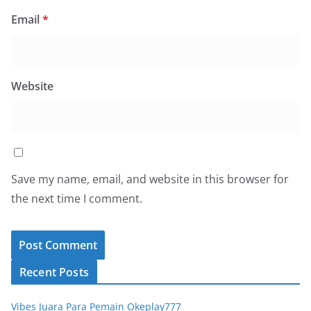
Email
*
Website
Save my name, email, and website in this browser for
the next time I comment.
Recent Posts
Vibes Juara Para Pemain Okeplay777