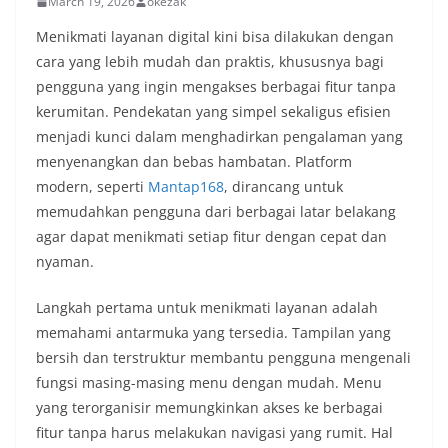
March 19, 2026
okezak
Menikmati layanan digital kini bisa dilakukan dengan
cara yang lebih mudah dan praktis, khususnya bagi
pengguna yang ingin mengakses berbagai fitur tanpa
kerumitan. Pendekatan yang simpel sekaligus efisien
menjadi kunci dalam menghadirkan pengalaman yang
menyenangkan dan bebas hambatan. Platform
modern, seperti
Mantap168
, dirancang untuk
memudahkan pengguna dari berbagai latar belakang
agar dapat menikmati setiap fitur dengan cepat dan
nyaman.
Langkah pertama untuk menikmati layanan adalah
memahami antarmuka yang tersedia. Tampilan yang
bersih dan terstruktur membantu pengguna mengenali
fungsi masing-masing menu dengan mudah. Menu
yang terorganisir memungkinkan akses ke berbagai
fitur tanpa harus melakukan navigasi yang rumit. Hal