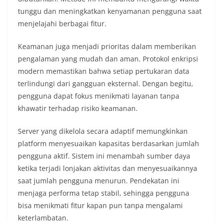
tunggu dan meningkatkan kenyamanan pengguna saat
menjelajahi berbagai fitur.
Keamanan juga menjadi prioritas dalam memberikan
pengalaman yang mudah dan aman. Protokol enkripsi
modern memastikan bahwa setiap pertukaran data
terlindungi dari gangguan eksternal. Dengan begitu,
pengguna dapat fokus menikmati layanan tanpa
khawatir terhadap risiko keamanan.
Server yang dikelola secara adaptif memungkinkan
platform menyesuaikan kapasitas berdasarkan jumlah
pengguna aktif. Sistem ini menambah sumber daya
ketika terjadi lonjakan aktivitas dan menyesuaikannya
saat jumlah pengguna menurun. Pendekatan ini
menjaga performa tetap stabil, sehingga pengguna
bisa menikmati fitur kapan pun tanpa mengalami
keterlambatan.