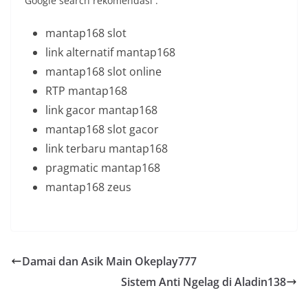
Google search rekomendasi :
mantap168 slot
link alternatif mantap168
mantap168 slot online
RTP mantap168
link gacor mantap168
mantap168 slot gacor
link terbaru mantap168
pragmatic mantap168
mantap168 zeus
Damai dan Asik Main Okeplay777
Sistem Anti Ngelag di Aladin138