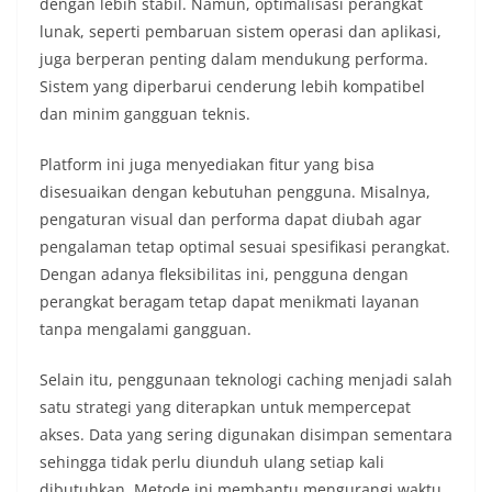
dengan lebih stabil. Namun, optimalisasi perangkat
lunak, seperti pembaruan sistem operasi dan aplikasi,
juga berperan penting dalam mendukung performa.
Sistem yang diperbarui cenderung lebih kompatibel
dan minim gangguan teknis.
Platform ini juga menyediakan fitur yang bisa
disesuaikan dengan kebutuhan pengguna. Misalnya,
pengaturan visual dan performa dapat diubah agar
pengalaman tetap optimal sesuai spesifikasi perangkat.
Dengan adanya fleksibilitas ini, pengguna dengan
perangkat beragam tetap dapat menikmati layanan
tanpa mengalami gangguan.
Selain itu, penggunaan teknologi caching menjadi salah
satu strategi yang diterapkan untuk mempercepat
akses. Data yang sering digunakan disimpan sementara
sehingga tidak perlu diunduh ulang setiap kali
dibutuhkan. Metode ini membantu mengurangi waktu