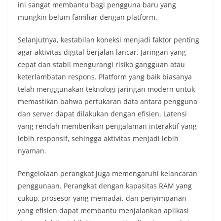
ini sangat membantu bagi pengguna baru yang
mungkin belum familiar dengan platform.
Selanjutnya, kestabilan koneksi menjadi faktor penting
agar aktivitas digital berjalan lancar. Jaringan yang
cepat dan stabil mengurangi risiko gangguan atau
keterlambatan respons. Platform yang baik biasanya
telah menggunakan teknologi jaringan modern untuk
memastikan bahwa pertukaran data antara pengguna
dan server dapat dilakukan dengan efisien. Latensi
yang rendah memberikan pengalaman interaktif yang
lebih responsif, sehingga aktivitas menjadi lebih
nyaman.
Pengelolaan perangkat juga memengaruhi kelancaran
penggunaan. Perangkat dengan kapasitas RAM yang
cukup, prosesor yang memadai, dan penyimpanan
yang efisien dapat membantu menjalankan aplikasi