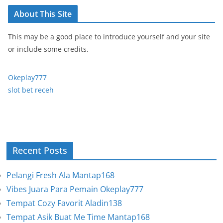
About This Site
This may be a good place to introduce yourself and your site
or include some credits.
Okeplay777
slot bet receh
Recent Posts
Pelangi Fresh Ala Mantap168
Vibes Juara Para Pemain Okeplay777
Tempat Cozy Favorit Aladin138
Tempat Asik Buat Me Time Mantap168