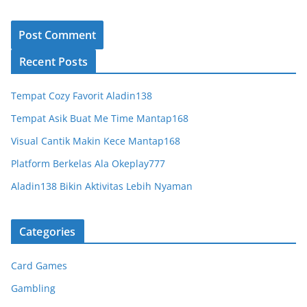
Recent Posts
Tempat Cozy Favorit Aladin138
Tempat Asik Buat Me Time Mantap168
Visual Cantik Makin Kece Mantap168
Platform Berkelas Ala Okeplay777
Aladin138 Bikin Aktivitas Lebih Nyaman
Categories
Card Games
Gambling