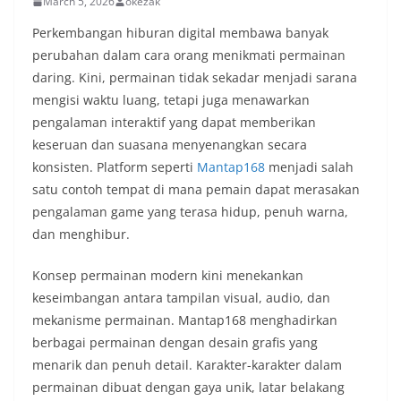
March 5, 2026
okezak
Perkembangan hiburan digital membawa banyak
perubahan dalam cara orang menikmati permainan
daring. Kini, permainan tidak sekadar menjadi sarana
mengisi waktu luang, tetapi juga menawarkan
pengalaman interaktif yang dapat memberikan
keseruan dan suasana menyenangkan secara
konsisten. Platform seperti
Mantap168
menjadi salah
satu contoh tempat di mana pemain dapat merasakan
pengalaman game yang terasa hidup, penuh warna,
dan menghibur.
Konsep permainan modern kini menekankan
keseimbangan antara tampilan visual, audio, dan
mekanisme permainan. Mantap168 menghadirkan
berbagai permainan dengan desain grafis yang
menarik dan penuh detail. Karakter-karakter dalam
permainan dibuat dengan gaya unik, latar belakang