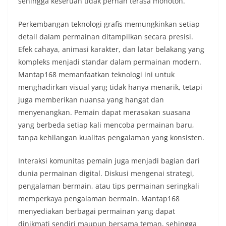
sehingga keseruan tidak pernah terasa monoton.
Perkembangan teknologi grafis memungkinkan setiap
detail dalam permainan ditampilkan secara presisi.
Efek cahaya, animasi karakter, dan latar belakang yang
kompleks menjadi standar dalam permainan modern.
Mantap168 memanfaatkan teknologi ini untuk
menghadirkan visual yang tidak hanya menarik, tetapi
juga memberikan nuansa yang hangat dan
menyenangkan. Pemain dapat merasakan suasana
yang berbeda setiap kali mencoba permainan baru,
tanpa kehilangan kualitas pengalaman yang konsisten.
Interaksi komunitas pemain juga menjadi bagian dari
dunia permainan digital. Diskusi mengenai strategi,
pengalaman bermain, atau tips permainan seringkali
memperkaya pengalaman bermain. Mantap168
menyediakan berbagai permainan yang dapat
dinikmati sendiri maupun bersama teman, sehingga