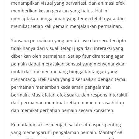
menampilkan visual yang bervariasi, dan animasi efek
memberikan kesan gerakan yang halus. Hal ini
menciptakan pengalaman yang terasa lebih nyata dan
memikat setiap kali pemain menjalankan permainan.
Suasana permainan yang penuh love dan seru tercipta
tidak hanya dari visual, tetapi juga dari interaksi yang
diberikan oleh permainan. Setiap fitur dirancang agar
pemain dapat merasakan sensasi yang menyenangkan,
mulai dari momen menang hingga tantangan yang
menantang. Efek suara yang disesuaikan dengan tema
permainan menambah kedalaman pengalaman
bermain. Musik latar, efek suara, dan respons interaktif
dari permainan membuat setiap momen terasa hidup
dan memikat perhatian pemain secara konsisten.
Kemudahan akses menjadi salah satu aspek penting
yang memengaruhi pengalaman pemain. Mantap168