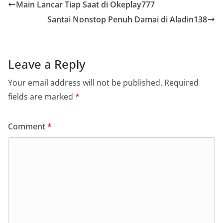
Main Lancar Tiap Saat di Okeplay777
Santai Nonstop Penuh Damai di Aladin138
Leave a Reply
Your email address will not be published.
Required
fields are marked
*
Comment
*