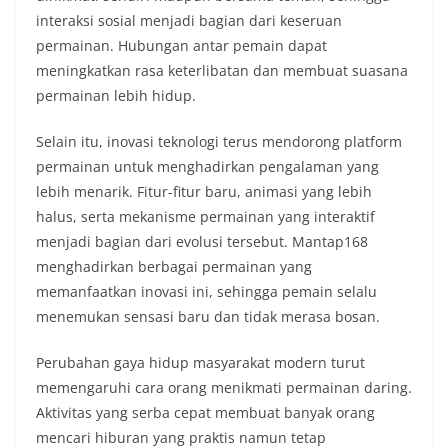
interaksi sosial menjadi bagian dari keseruan
permainan. Hubungan antar pemain dapat
meningkatkan rasa keterlibatan dan membuat suasana
permainan lebih hidup.
Selain itu, inovasi teknologi terus mendorong platform
permainan untuk menghadirkan pengalaman yang
lebih menarik. Fitur-fitur baru, animasi yang lebih
halus, serta mekanisme permainan yang interaktif
menjadi bagian dari evolusi tersebut. Mantap168
menghadirkan berbagai permainan yang
memanfaatkan inovasi ini, sehingga pemain selalu
menemukan sensasi baru dan tidak merasa bosan.
Perubahan gaya hidup masyarakat modern turut
memengaruhi cara orang menikmati permainan daring.
Aktivitas yang serba cepat membuat banyak orang
mencari hiburan yang praktis namun tetap