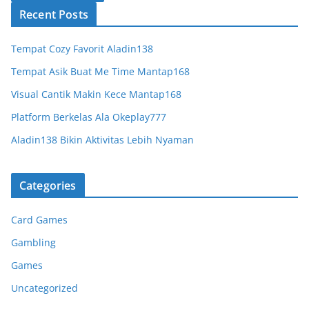
Recent Posts
Tempat Cozy Favorit Aladin138
Tempat Asik Buat Me Time Mantap168
Visual Cantik Makin Kece Mantap168
Platform Berkelas Ala Okeplay777
Aladin138 Bikin Aktivitas Lebih Nyaman
Categories
Card Games
Gambling
Games
Uncategorized