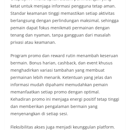
ketat untuk menjaga informasi pengguna tetap aman.
Standar keamanan tinggi memastikan setiap aktivitas
berlangsung dengan perlindungan maksimal, sehingga
pemain dapat fokus menikmati permainan dengan
tenang dan nyaman, tanpa gangguan dari masalah
privasi atau keamanan.
Program promo dan reward rutin menambah keseruan
bermain. Bonus harian, cashback, dan event khusus
menghadirkan variasi tambahan yang membuat
permainan lebih menarik. Ketentuan yang jelas dan
informasi mudah dipahami memudahkan pemain
memanfaatkan setiap promo dengan optimal.
Kehadiran promo ini menjaga energi positif tetap tinggi
dan memberikan pengalaman bermain yang
menyenangkan di setiap sesi.
Fleksibilitas akses juga menjadi keunggulan platform.