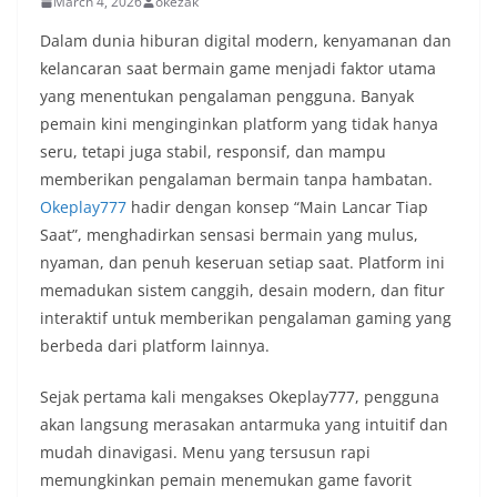
March 4, 2026
okezak
Dalam dunia hiburan digital modern, kenyamanan dan
kelancaran saat bermain game menjadi faktor utama
yang menentukan pengalaman pengguna. Banyak
pemain kini menginginkan platform yang tidak hanya
seru, tetapi juga stabil, responsif, dan mampu
memberikan pengalaman bermain tanpa hambatan.
Okeplay777
hadir dengan konsep “Main Lancar Tiap
Saat”, menghadirkan sensasi bermain yang mulus,
nyaman, dan penuh keseruan setiap saat. Platform ini
memadukan sistem canggih, desain modern, dan fitur
interaktif untuk memberikan pengalaman gaming yang
berbeda dari platform lainnya.
Sejak pertama kali mengakses Okeplay777, pengguna
akan langsung merasakan antarmuka yang intuitif dan
mudah dinavigasi. Menu yang tersusun rapi
memungkinkan pemain menemukan game favorit