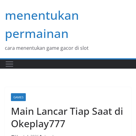
Skip
menentukan
to
content
permainan
cara menentukan game gacor di slot
GAMES
Main Lancar Tiap Saat di
Okeplay777