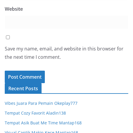
Website
Save my name, email, and website in this browser for
the next time I comment.
Recent Posts
Vibes Juara Para Pemain Okeplay777
Tempat Cozy Favorit Aladin138
Tempat Asik Buat Me Time Mantap168
Visual Cantik Makin Kece Mantap168