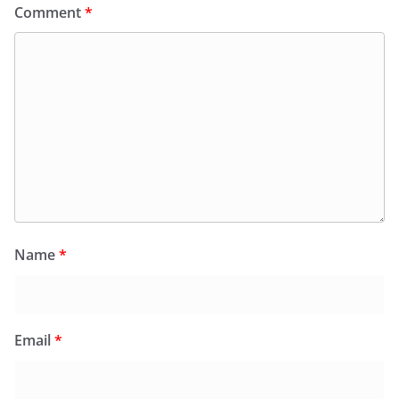
Comment
*
Name
*
Email
*