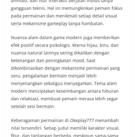
animasi, dan fitur interaktif berjalan mulus tanpa
gangguan teknis. Hal ini memungkinkan pemain fokus
pada permainan dan menikmati setiap detail visual
serta mekanisme gameplay tanpa hambatan.
Nuansa alam dalam game modern juga memberikan
efek positif secara psikologis. Warna hijau, biru, dan
nuansa natural lainnya sering dikaitkan dengan
ketenangan dan peningkatan mood. Saat
dikombinasikan dengan mekanisme permainan yang
seru, pengalaman bermain menjadi lebih
menyenangkan sekaligus menyegarkan. Tema alam
modern menciptakan keseimbangan antara hiburan
dan relaksasi, membuat pemain merasa lebih segar
setelah sesi bermain.
Keberagaman permainan di Okeplay777 menambah
nilai tersendiri. Setiap judul memiliki karakter visual,
fitur, dan tantangan berbeda, meskipun sama-sama