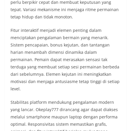
perlu berpikir cepat dan membuat keputusan yang
tepat. Variasi mekanisme ini menjaga ritme permainan
tetap hidup dan tidak monoton.
Fitur interaktif menjadi elemen penting dalam
menciptakan pengalaman bermain yang menarik.
Sistem pencapaian, bonus kejutan, dan tantangan
harian menambah dimensi dinamika dalam
permainan. Pemain dapat merasakan sensasi tak
terduga yang membuat setiap sesi permainan berbeda
dari sebelumnya. Elemen kejutan ini meningkatkan
motivasi dan menjaga antusiasme tetap tinggi di setiap
level.
Stabilitas platform mendukung pengalaman modern
yang lancar. Okeplay777 dirancang agar dapat diakses
melalui smartphone maupun laptop dengan performa
optimal. Responsivitas sistem memastikan grafis,