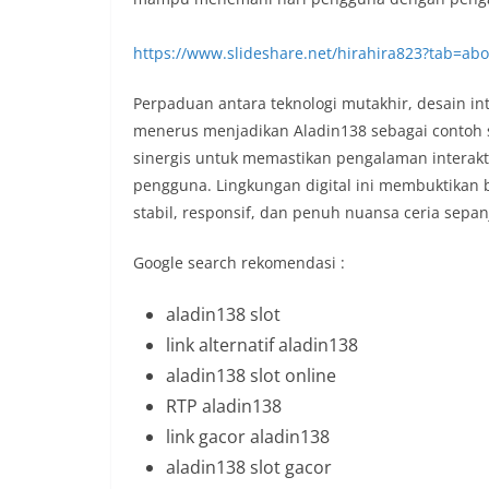
https://www.slideshare.net/hirahira823?tab=abo
Perpaduan antara teknologi mutakhir, desain int
menerus menjadikan Aladin138 sebagai contoh sp
sinergis untuk memastikan pengalaman interak
pengguna. Lingkungan digital ini membuktikan
stabil, responsif, dan penuh nuansa ceria sepa
Google search rekomendasi :
aladin138 slot
link alternatif aladin138
aladin138 slot online
RTP aladin138
link gacor aladin138
aladin138 slot gacor