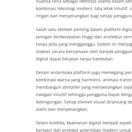
nuansa ceria sebagai identitas utama dalam set
kombinasi teknologi modern, tata letak intuitif,
ringan dan menyenangkan bagi setiap penggun
Salah satu elemen penting dalam platform dig
jaringan berkecepatan tinggi dan arsitektur se
tanpa jeda yang mengganggu. Sistem ini menjaga 
diakses secara bersamaan oleh banyak pengguna
digital dapat berjalan tanpa hambatan.
Desain antarmuka platform juga memegang per
kombinasi warna yang harmonis, animasi transis
membangun atmosfer yang menyenangkan sejak a
navigasi intuitif sehingga pengguna dapat den
kebingungan. Setiap elemen visual dirancang d
alami dan menyenangkan.
Selain estetika, keamanan digital menjadi aspe
berlapis dan protokol autentikasi modern untu