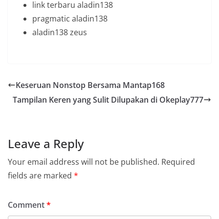
link terbaru aladin138
pragmatic aladin138
aladin138 zeus
Keseruan Nonstop Bersama Mantap168
Tampilan Keren yang Sulit Dilupakan di Okeplay777
Leave a Reply
Your email address will not be published.
Required
fields are marked
*
Comment
*