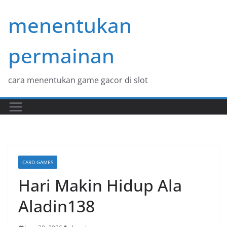
Skip
menentukan
to
content
permainan
cara menentukan game gacor di slot
CARD GAMES
Hari Makin Hidup Ala
Aladin138