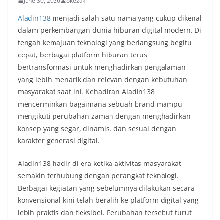
June 30, 2026
okezak
Aladin138
menjadi salah satu nama yang cukup dikenal
dalam perkembangan dunia hiburan digital modern. Di
tengah kemajuan teknologi yang berlangsung begitu
cepat, berbagai platform hiburan terus
bertransformasi untuk menghadirkan pengalaman
yang lebih menarik dan relevan dengan kebutuhan
masyarakat saat ini. Kehadiran Aladin138
mencerminkan bagaimana sebuah brand mampu
mengikuti perubahan zaman dengan menghadirkan
konsep yang segar, dinamis, dan sesuai dengan
karakter generasi digital.
Aladin138 hadir di era ketika aktivitas masyarakat
semakin terhubung dengan perangkat teknologi.
Berbagai kegiatan yang sebelumnya dilakukan secara
konvensional kini telah beralih ke platform digital yang
lebih praktis dan fleksibel. Perubahan tersebut turut