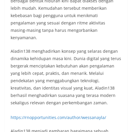
berbagai bentuk hiburan kini dapat diakses dengan
lebih mudah. Kemudahan tersebut memberikan
kebebasan bagi pengguna untuk menikmati
pengalaman yang sesuai dengan ritme aktivitas
masing-masing tanpa harus mengorbankan
kenyamanan.
Aladin138 menghadirkan konsep yang selaras dengan
dinamika kehidupan masa kini. Dunia digital yang terus
bergerak menciptakan kebutuhan akan pengalaman
yang lebih cepat, praktis, dan menarik. Melalui
pendekatan yang menggabungkan teknologi,
kreativitas, dan identitas visual yang kuat, Aladin138
berhasil menghadirkan suasana yang terasa modern
sekaligus relevan dengan perkembangan zaman.
https://rnopportunities.com/author/wessanayla/
Aladin138 menjadi gambaran bagaimana sebuah