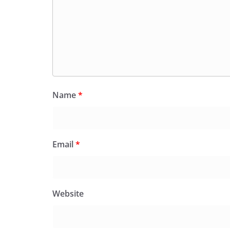
Name
*
Email
*
Website