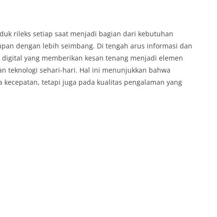
k rileks setiap saat menjadi bagian dari kebutuhan
pan dengan lebih seimbang. Di tengah arus informasi dan
ng digital yang memberikan kesan tenang menjadi elemen
teknologi sehari-hari. Hal ini menunjukkan bahwa
a kecepatan, tetapi juga pada kualitas pengalaman yang