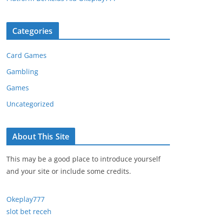
Categories
Card Games
Gambling
Games
Uncategorized
About This Site
This may be a good place to introduce yourself
and your site or include some credits.
Okeplay777
slot bet receh