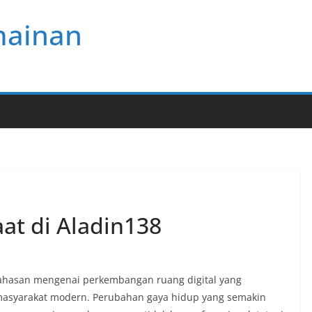
mainan
aat di Aladin138
hasan mengenai perkembangan ruang digital yang
 masyarakat modern. Perubahan gaya hidup yang semakin