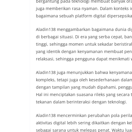
bergantung pada teknologi membuat banyak ora
juga memberikan rasa nyaman. Dalam konteks in
bagaimana sebuah platform digital dipersepsikan
Aladin138 menggambarkan bagaimana dunia dig
di berbagai situasi. Di era yang serba cepat, ba
tinggi, sehingga momen untuk sekadar beristira
yang identik dengan kenyamanan membuat pengal
relaksasi, sehingga pengguna dapat menikmati w
Aladin138 juga menunjukkan bahwa kenyamanan d
kompleks, tetapi juga oleh kesederhanaan dal
dengan tampilan yang mudah dipahami, penggun
Hal ini menciptakan suasana rileks yang secar
tekanan dalam berinteraksi dengan teknologi.
Aladin138 mencerminkan perubahan pola perilak
aktivitas digital lebih sering dikaitkan dengan
sebagai sarana untuk melepas penat. Waktu lu