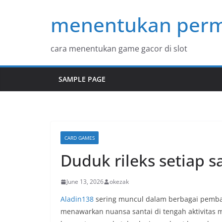
Skip
menentukan per
to
content
cara menentukan game gacor di slot
SAMPLE PAGE
CARD GAMES
Duduk rileks setiap s
June 13, 2026
okezak
Aladin138
sering muncul dalam berbagai pemba
menawarkan nuansa santai di tengah aktivitas