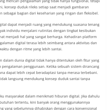
ng mencari pengalaman yang tidak hanya fungsional, tetapi
i, konsep duduk rileks setiap saat menjadi gambaran
 sebagai bagian dari keseharian yang ringan dan fleksibel.
ital dapat menjadi ruang yang mendukung suasana tenang
nyak individu menjalani rutinitas dengan tingkat kesibukan
hat menjadi hal yang sangat berharga. Kehadiran platform
aman digital terasa lebih seimbang antara aktivitas dan
aktu dengan ritme yang lebih santai.
alam dunia digital tidak hanya ditentukan oleh fitur yang
am pengalaman penggunaan. Ketika sebuah sistem dirancang
a dapat lebih cepat beradaptasi tanpa merasa terbebani.
a tidak langsung mendukung konsep duduk santai tanpa
u masyarakat dalam menikmati hiburan digital. Jika dahulu
 kebutuhan tertentu, kini banyak orang menggunakannya
ang yang sebelumnya dihabiskan dengan cara konvensional