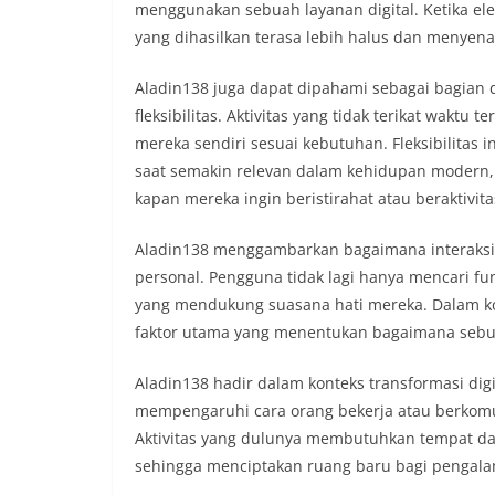
menggunakan sebuah layanan digital. Ketika e
yang dihasilkan terasa lebih halus dan menyen
Aladin138 juga dapat dipahami sebagai bagian 
fleksibilitas. Aktivitas yang tidak terikat wak
mereka sendiri sesuai kebutuhan. Fleksibilitas 
saat semakin relevan dalam kehidupan modern,
kapan mereka ingin beristirahat atau beraktivita
Aladin138 menggambarkan bagaimana interaksi 
personal. Pengguna tidak lagi hanya mencari fu
yang mendukung suasana hati mereka. Dalam kon
faktor utama yang menentukan bagaimana sebua
Aladin138 hadir dalam konteks transformasi digi
mempengaruhi cara orang bekerja atau berkomun
Aktivitas yang dulunya membutuhkan tempat dan k
sehingga menciptakan ruang baru bagi pengalam