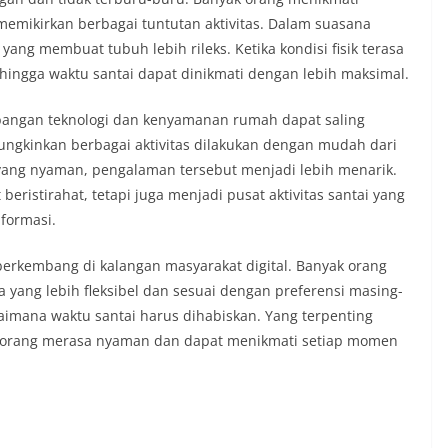
memikirkan berbagai tuntutan aktivitas. Dalam suasana
ang membuat tubuh lebih rileks. Ketika kondisi fisik terasa
hingga waktu santai dapat dinikmati dengan lebih maksimal.
ngan teknologi dan kenyamanan rumah dapat saling
gkinkan berbagai aktivitas dilakukan dengan mudah dari
yang nyaman, pengalaman tersebut menjadi lebih menarik.
ristirahat, tetapi juga menjadi pusat aktivitas santai yang
formasi.
erkembang di kalangan masyarakat digital. Banyak orang
 yang lebih fleksibel dan sesuai dengan preferensi masing-
imana waktu santai harus dihabiskan. Yang terpenting
eorang merasa nyaman dan dapat menikmati setiap momen