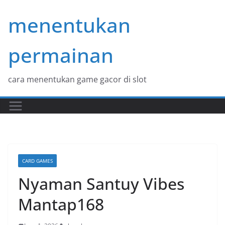
Skip
menentukan
to
content
permainan
cara menentukan game gacor di slot
CARD GAMES
Nyaman Santuy Vibes
Mantap168