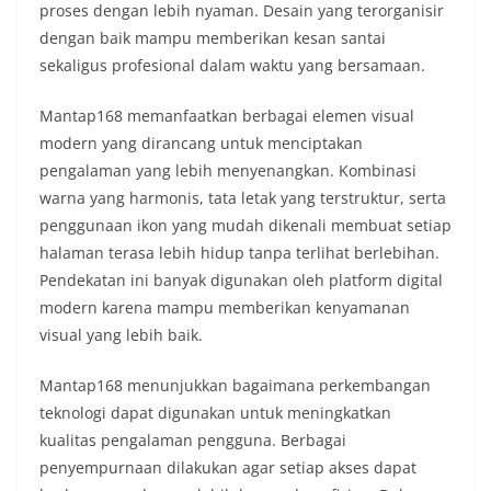
proses dengan lebih nyaman. Desain yang terorganisir
dengan baik mampu memberikan kesan santai
sekaligus profesional dalam waktu yang bersamaan.
Mantap168 memanfaatkan berbagai elemen visual
modern yang dirancang untuk menciptakan
pengalaman yang lebih menyenangkan. Kombinasi
warna yang harmonis, tata letak yang terstruktur, serta
penggunaan ikon yang mudah dikenali membuat setiap
halaman terasa lebih hidup tanpa terlihat berlebihan.
Pendekatan ini banyak digunakan oleh platform digital
modern karena mampu memberikan kenyamanan
visual yang lebih baik.
Mantap168 menunjukkan bagaimana perkembangan
teknologi dapat digunakan untuk meningkatkan
kualitas pengalaman pengguna. Berbagai
penyempurnaan dilakukan agar setiap akses dapat