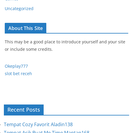
Uncategorized
About This Site
This may be a good place to introduce yourself and your site
or include some credits.
Okeplay777
slot bet receh
Recent Posts
Tempat Cozy Favorit Aladin138
Tempat Asik Buat Me Time Mantap168