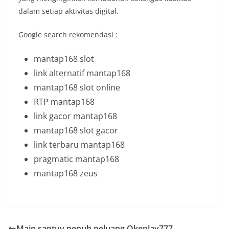
dalam setiap aktivitas digital.
Google search rekomendasi :
mantap168 slot
link alternatif mantap168
mantap168 slot online
RTP mantap168
link gacor mantap168
mantap168 slot gacor
link terbaru mantap168
pragmatic mantap168
mantap168 zeus
Main santuy penuh peluang Okeplay777