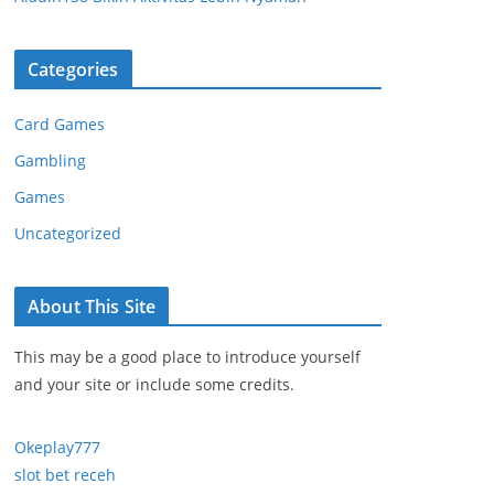
Categories
Card Games
Gambling
Games
Uncategorized
About This Site
This may be a good place to introduce yourself
and your site or include some credits.
Okeplay777
slot bet receh