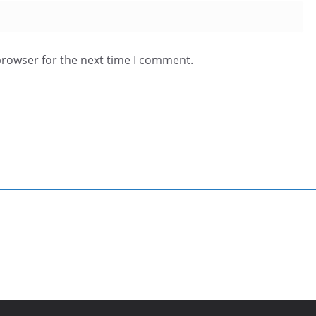
browser for the next time I comment.