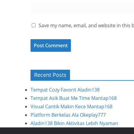
Save my name, email, and website in this 
Recent Posts
Tempat Cozy Favorit Aladin138
Tempat Asik Buat Me Time Mantap168
Visual Cantik Makin Kece Mantap168
Platform Berkelas Ala Okeplay777
Aladin138 Bikin Aktivitas Lebih Nyaman