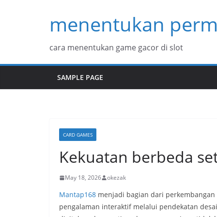
Skip
menentukan perm
to
content
cara menentukan game gacor di slot
SAMPLE PAGE
CARD GAMES
Kekuatan berbeda se
May 18, 2026
okezak
Mantap168
menjadi bagian dari perkembangan d
pengalaman interaktif melalui pendekatan des