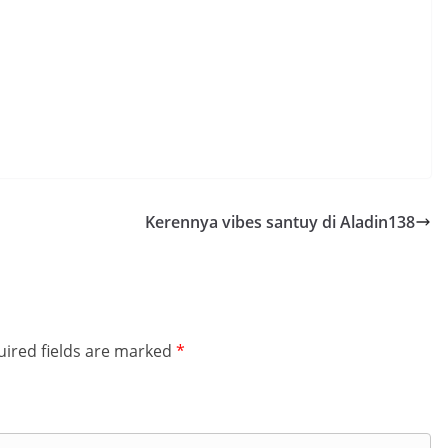
Kerennya vibes santuy di Aladin138
ired fields are marked
*