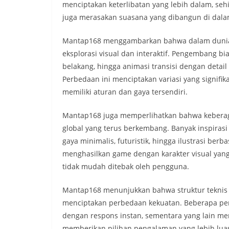
menciptakan keterlibatan yang lebih dalam, seh
juga merasakan suasana yang dibangun di dala
Mantap168 menggambarkan bahwa dalam dunia d
eksplorasi visual dan interaktif. Pengembang bi
belakang, hingga animasi transisi dengan deta
Perbedaan ini menciptakan variasi yang signifik
memiliki aturan dan gaya tersendiri.
Mantap168 juga memperlihatkan bahwa kebera
global yang terus berkembang. Banyak inspirasi 
gaya minimalis, futuristik, hingga ilustrasi ber
menghasilkan game dengan karakter visual ya
tidak mudah ditebak oleh pengguna.
Mantap168 menunjukkan bahwa struktur teknis 
menciptakan perbedaan kekuatan. Beberapa pe
dengan respons instan, sementara yang lain meng
memberikan pilihan pengalaman yang lebih lu