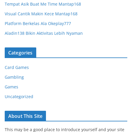
Tempat Asik Buat Me Time Mantap168
Visual Cantik Makin Kece Mantap168
Platform Berkelas Ala Okeplay777
Aladin138 Bikin Aktivitas Lebih Nyaman
Categories
Card Games
Gambling
Games
Uncategorized
About This Site
This may be a good place to introduce yourself and your site