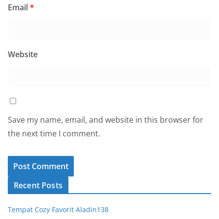
Email
*
Website
Save my name, email, and website in this browser for
the next time I comment.
Recent Posts
Tempat Cozy Favorit Aladin138