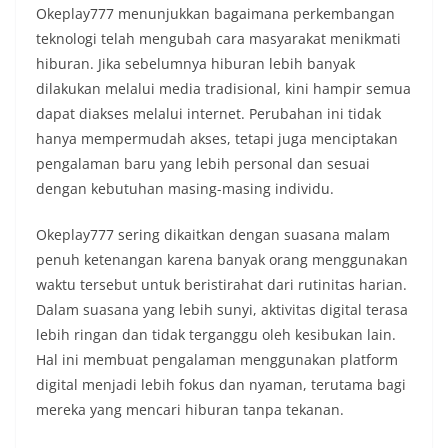
Okeplay777 menunjukkan bagaimana perkembangan
teknologi telah mengubah cara masyarakat menikmati
hiburan. Jika sebelumnya hiburan lebih banyak
dilakukan melalui media tradisional, kini hampir semua
dapat diakses melalui internet. Perubahan ini tidak
hanya mempermudah akses, tetapi juga menciptakan
pengalaman baru yang lebih personal dan sesuai
dengan kebutuhan masing-masing individu.
Okeplay777 sering dikaitkan dengan suasana malam
penuh ketenangan karena banyak orang menggunakan
waktu tersebut untuk beristirahat dari rutinitas harian.
Dalam suasana yang lebih sunyi, aktivitas digital terasa
lebih ringan dan tidak terganggu oleh kesibukan lain.
Hal ini membuat pengalaman menggunakan platform
digital menjadi lebih fokus dan nyaman, terutama bagi
mereka yang mencari hiburan tanpa tekanan.