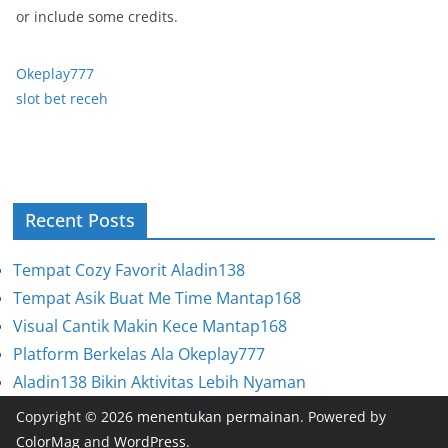
or include some credits.
Okeplay777
slot bet receh
Recent Posts
Tempat Cozy Favorit Aladin138
Tempat Asik Buat Me Time Mantap168
Visual Cantik Makin Kece Mantap168
Platform Berkelas Ala Okeplay777
Aladin138 Bikin Aktivitas Lebih Nyaman
Copyright © 2026
menentukan permainan
. Powered by
ColorMag
and
WordPress
.