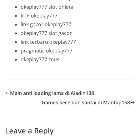
okeplay777 slot online
RTP okeplay777
link gacor okeplay777
okeplay777 slot gacor
link terbaru okeplay777
pragmatic okeplay777
okeplay777 zeus
Main anti loading lama di Aladin138
Games kece dan santai di Mantap168
Leave a Reply