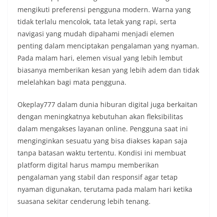
mengikuti preferensi pengguna modern. Warna yang
tidak terlalu mencolok, tata letak yang rapi, serta
navigasi yang mudah dipahami menjadi elemen
penting dalam menciptakan pengalaman yang nyaman.
Pada malam hari, elemen visual yang lebih lembut
biasanya memberikan kesan yang lebih adem dan tidak
melelahkan bagi mata pengguna.
Okeplay777 dalam dunia hiburan digital juga berkaitan
dengan meningkatnya kebutuhan akan fleksibilitas
dalam mengakses layanan online. Pengguna saat ini
menginginkan sesuatu yang bisa diakses kapan saja
tanpa batasan waktu tertentu. Kondisi ini membuat
platform digital harus mampu memberikan
pengalaman yang stabil dan responsif agar tetap
nyaman digunakan, terutama pada malam hari ketika
suasana sekitar cenderung lebih tenang.