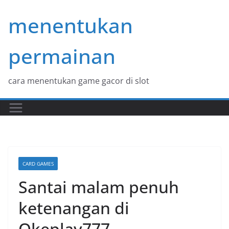
Skip
menentukan
to
content
permainan
cara menentukan game gacor di slot
CARD GAMES
Santai malam penuh
ketenangan di
Okeplay777