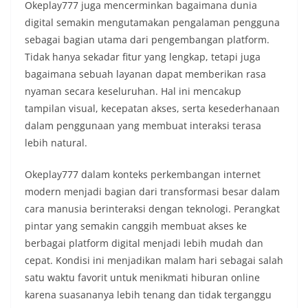
Okeplay777 juga mencerminkan bagaimana dunia
digital semakin mengutamakan pengalaman pengguna
sebagai bagian utama dari pengembangan platform.
Tidak hanya sekadar fitur yang lengkap, tetapi juga
bagaimana sebuah layanan dapat memberikan rasa
nyaman secara keseluruhan. Hal ini mencakup
tampilan visual, kecepatan akses, serta kesederhanaan
dalam penggunaan yang membuat interaksi terasa
lebih natural.
Okeplay777 dalam konteks perkembangan internet
modern menjadi bagian dari transformasi besar dalam
cara manusia berinteraksi dengan teknologi. Perangkat
pintar yang semakin canggih membuat akses ke
berbagai platform digital menjadi lebih mudah dan
cepat. Kondisi ini menjadikan malam hari sebagai salah
satu waktu favorit untuk menikmati hiburan online
karena suasananya lebih tenang dan tidak terganggu