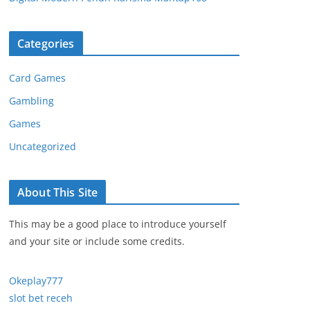
Categories
Card Games
Gambling
Games
Uncategorized
About This Site
This may be a good place to introduce yourself
and your site or include some credits.
Okeplay777
slot bet receh