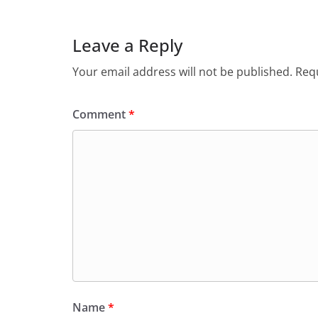
Leave a Reply
Your email address will not be published.
Requ
Comment
*
Name
*