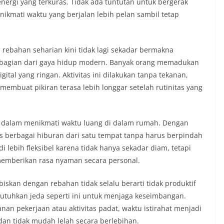
ergi yang terkuras. Tidak ada tuntutan untuk bergerak
ikmati waktu yang berjalan lebih pelan sambil tetap
bahan seharian kini tidak lagi sekadar bermakna
adi bagian dari gaya hidup modern. Banyak orang memadukan
ital yang ringan. Aktivitas ini dilakukan tanpa tekanan,
embuat pikiran terasa lebih longgar setelah rutinitas yang
 dalam menikmati waktu luang di dalam rumah. Dengan
 berbagai hiburan dari satu tempat tanpa harus berpindah
i lebih fleksibel karena tidak hanya sekadar diam, tetapi
 memberikan rasa nyaman secara personal.
skan dengan rebahan tidak selalu berarti tidak produktif
butuhkan jeda seperti ini untuk menjaga keseimbangan.
nan pekerjaan atau aktivitas padat, waktu istirahat menjadi
 dan tidak mudah lelah secara berlebihan.