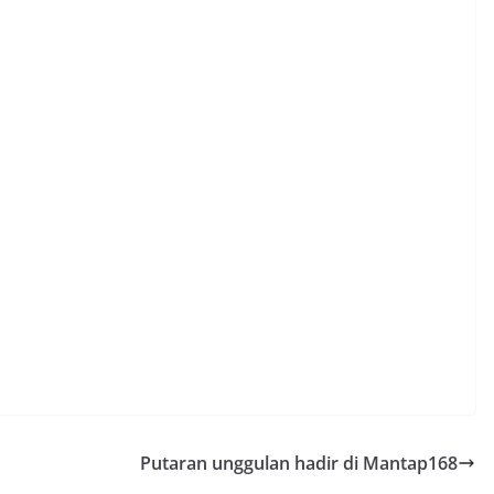
Putaran unggulan hadir di Mantap168