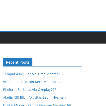
Recent Posts
Tempat Asik Buat Me Time Mantap168
Visual Cantik Makin Kece Mantap168
Platform Berkelas Ala Okeplay777
Aladin138 Bikin Aktivitas Lebih Nyaman
Digital Modern Penuh Karisma Mantap168