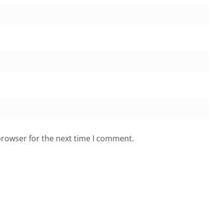
browser for the next time I comment.