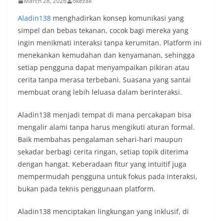
March 28, 2026
okezak
Aladin138
menghadirkan konsep komunikasi yang
simpel dan bebas tekanan, cocok bagi mereka yang
ingin menikmati interaksi tanpa kerumitan. Platform ini
menekankan kemudahan dan kenyamanan, sehingga
setiap pengguna dapat menyampaikan pikiran atau
cerita tanpa merasa terbebani. Suasana yang santai
membuat orang lebih leluasa dalam berinteraksi.
Aladin138 menjadi tempat di mana percakapan bisa
mengalir alami tanpa harus mengikuti aturan formal.
Baik membahas pengalaman sehari-hari maupun
sekadar berbagi cerita ringan, setiap topik diterima
dengan hangat. Keberadaan fitur yang intuitif juga
mempermudah pengguna untuk fokus pada interaksi,
bukan pada teknis penggunaan platform.
Aladin138 menciptakan lingkungan yang inklusif, di