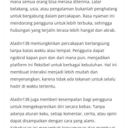
mana semua orang bisa merasa diterima. Latar
belakang, usia, atau pengalaman bukanlah penghalang
untuk bergabung dalam percakapan. Rasa nyaman ini
mendorong pengguna untuk lebih terbuka, sehingga
hubungan yang terjalin terasa lebih hangat dan akrab.
Aladin138 memungkinkan percakapan berlangsung
tanpa batas waktu atau tempat. Pengguna dapat
ngobrol kapan pun dan dari mana pun, menjadikan
platform ini fleksibel untuk berbagai kebutuhan. Hal ini
membuat interaksi menjadi lebih mudah dan
menyenangkan, karena tidak ada tekanan untuk selalu
hadir di waktu tertentu.
Aladin138 juga memberi kesempatan bagi pengguna
untuk mengekspresikan diri secara bebas. Tanpa
adanya aturan kaku, setiap komentar, cerita, atau opini
dapat disampaikan dengan cara yang alami.
Kebebasan ini menambah kenyamanan dan membuat