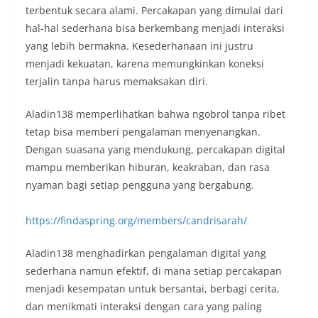
terbentuk secara alami. Percakapan yang dimulai dari
hal-hal sederhana bisa berkembang menjadi interaksi
yang lebih bermakna. Kesederhanaan ini justru
menjadi kekuatan, karena memungkinkan koneksi
terjalin tanpa harus memaksakan diri.
Aladin138 memperlihatkan bahwa ngobrol tanpa ribet
tetap bisa memberi pengalaman menyenangkan.
Dengan suasana yang mendukung, percakapan digital
mampu memberikan hiburan, keakraban, dan rasa
nyaman bagi setiap pengguna yang bergabung.
https://findaspring.org/members/candrisarah/
Aladin138 menghadirkan pengalaman digital yang
sederhana namun efektif, di mana setiap percakapan
menjadi kesempatan untuk bersantai, berbagi cerita,
dan menikmati interaksi dengan cara yang paling