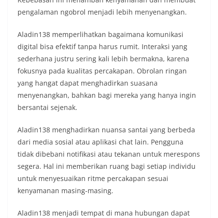
pengalaman ngobrol menjadi lebih menyenangkan.
Aladin138 memperlihatkan bagaimana komunikasi
digital bisa efektif tanpa harus rumit. Interaksi yang
sederhana justru sering kali lebih bermakna, karena
fokusnya pada kualitas percakapan. Obrolan ringan
yang hangat dapat menghadirkan suasana
menyenangkan, bahkan bagi mereka yang hanya ingin
bersantai sejenak.
Aladin138 menghadirkan nuansa santai yang berbeda
dari media sosial atau aplikasi chat lain. Pengguna
tidak dibebani notifikasi atau tekanan untuk merespons
segera. Hal ini memberikan ruang bagi setiap individu
untuk menyesuaikan ritme percakapan sesuai
kenyamanan masing-masing.
Aladin138 menjadi tempat di mana hubungan dapat