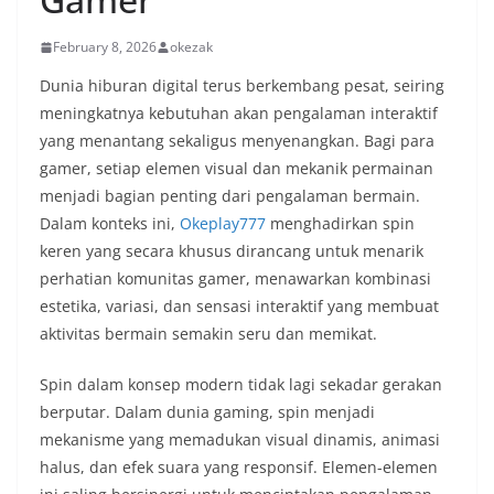
February 8, 2026
okezak
Dunia hiburan digital terus berkembang pesat, seiring
meningkatnya kebutuhan akan pengalaman interaktif
yang menantang sekaligus menyenangkan. Bagi para
gamer, setiap elemen visual dan mekanik permainan
menjadi bagian penting dari pengalaman bermain.
Dalam konteks ini,
Okeplay777
menghadirkan spin
keren yang secara khusus dirancang untuk menarik
perhatian komunitas gamer, menawarkan kombinasi
estetika, variasi, dan sensasi interaktif yang membuat
aktivitas bermain semakin seru dan memikat.
Spin dalam konsep modern tidak lagi sekadar gerakan
berputar. Dalam dunia gaming, spin menjadi
mekanisme yang memadukan visual dinamis, animasi
halus, dan efek suara yang responsif. Elemen-elemen