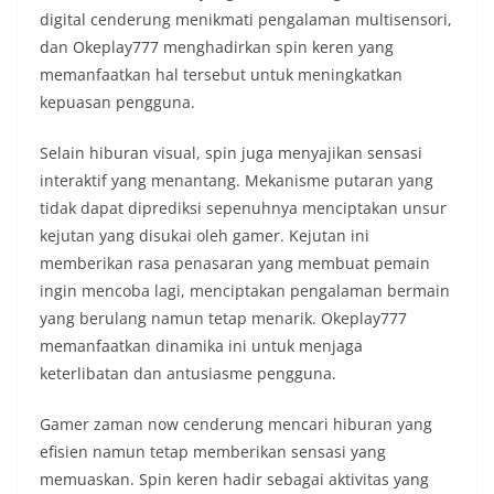
digital cenderung menikmati pengalaman multisensori,
dan Okeplay777 menghadirkan spin keren yang
memanfaatkan hal tersebut untuk meningkatkan
kepuasan pengguna.
Selain hiburan visual, spin juga menyajikan sensasi
interaktif yang menantang. Mekanisme putaran yang
tidak dapat diprediksi sepenuhnya menciptakan unsur
kejutan yang disukai oleh gamer. Kejutan ini
memberikan rasa penasaran yang membuat pemain
ingin mencoba lagi, menciptakan pengalaman bermain
yang berulang namun tetap menarik. Okeplay777
memanfaatkan dinamika ini untuk menjaga
keterlibatan dan antusiasme pengguna.
Gamer zaman now cenderung mencari hiburan yang
efisien namun tetap memberikan sensasi yang
memuaskan. Spin keren hadir sebagai aktivitas yang