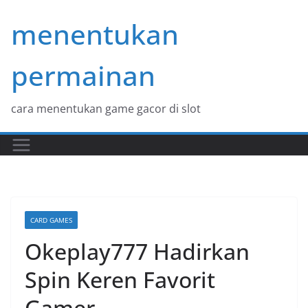
Skip
menentukan
to
content
permainan
cara menentukan game gacor di slot
CARD GAMES
Okeplay777 Hadirkan
Spin Keren Favorit
Gamer