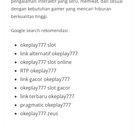
pengalaman interaktif yang seru, memikat, dan sesuai
dengan kebutuhan gamer yang mencari hiburan
berkualitas tinggi.
Google search rekomendasi :
okeplay777 slot
link alternatif okeplay777
okeplay777 slot online
RTP okeplay777
link gacor okeplay777
okeplay777 slot gacor
link terbaru okeplay777
pragmatic okeplay777
okeplay777 zeus