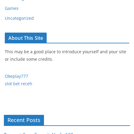
Games
Uncategorized
About This Site
This may be a good place to introduce yourself and your site
or include some credits.
Okeplay777
slot bet receh
Recent Posts