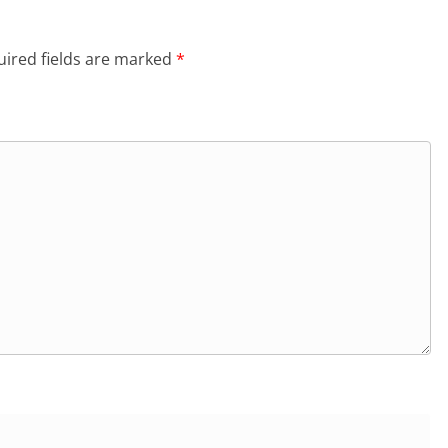
ired fields are marked
*