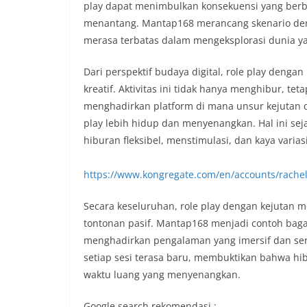
play dapat menimbulkan konsekuensi yang berb
menantang. Mantap168 merancang skenario deng
merasa terbatas dalam mengeksplorasi dunia ya
Dari perspektif budaya digital, role play denga
kreatif. Aktivitas ini tidak hanya menghibur, te
menghadirkan platform di mana unsur kejutan di
play lebih hidup dan menyenangkan. Hal ini s
hiburan fleksibel, menstimulasi, dan kaya variasi
https://www.kongregate.com/en/accounts/rachel
Secara keseluruhan, role play dengan kejutan 
tontonan pasif. Mantap168 menjadi contoh baga
menghadirkan pengalaman yang imersif dan ser
setiap sesi terasa baru, membuktikan bahwa hib
waktu luang yang menyenangkan.
Google search rekomendasi :