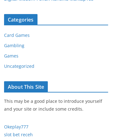
Categories
Card Games
Gambling
Games
Uncategorized
About This Site
This may be a good place to introduce yourself
and your site or include some credits.
Okeplay777
slot bet receh