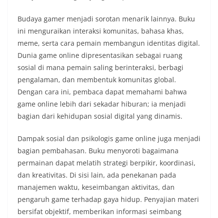
Budaya gamer menjadi sorotan menarik lainnya. Buku
ini menguraikan interaksi komunitas, bahasa khas,
meme, serta cara pemain membangun identitas digital.
Dunia game online dipresentasikan sebagai ruang
sosial di mana pemain saling berinteraksi, berbagi
pengalaman, dan membentuk komunitas global.
Dengan cara ini, pembaca dapat memahami bahwa
game online lebih dari sekadar hiburan; ia menjadi
bagian dari kehidupan sosial digital yang dinamis.
Dampak sosial dan psikologis game online juga menjadi
bagian pembahasan. Buku menyoroti bagaimana
permainan dapat melatih strategi berpikir, koordinasi,
dan kreativitas. Di sisi lain, ada penekanan pada
manajemen waktu, keseimbangan aktivitas, dan
pengaruh game terhadap gaya hidup. Penyajian materi
bersifat objektif, memberikan informasi seimbang