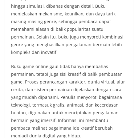
hingga simulasi, dibahas dengan detail. Buku
menjelaskan mekanisme, keunikan, dan daya tarik
masing-masing genre, sehingga pembaca dapat
memahami alasan di balik popularitas suatu
permainan. Selain itu, buku juga menyoroti kombinasi
genre yang menghasilkan pengalaman bermain lebih
kompleks dan inovatif.
Buku game online gaul tidak hanya membahas
permainan, tetapi juga sisi kreatif di balik pembuatan
game. Proses perancangan karakter, dunia virtual, alur
cerita, dan sistem permainan dijelaskan dengan cara
yang mudah dipahami. Penulis menyoroti bagaimana
teknologi, termasuk grafis, animasi, dan kecerdasan
buatan, digunakan untuk menciptakan pengalaman
bermain yang imersif. Informasi ini membantu
pembaca melihat bagaimana ide kreatif berubah
menjadi dunia digital yang hidup.