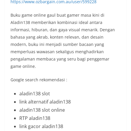
https://www.ozbargain.com.au/user/599228
Buku game online gaul buat gamer masa kini di
Aladin138 memberikan kombinasi ideal antara
informasi, hiburan, dan gaya visual menarik. Dengan
bahasa yang akrab, konten relevan, dan desain
modern, buku ini menjadi sumber bacaan yang
memperluas wawasan sekaligus menghadirkan
pengalaman membaca yang seru bagi penggemar
game online.
Google search rekomendasi :
aladin138 slot
link alternatif aladin138
aladin138 slot online
RTP aladin138
link gacor aladin138