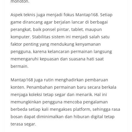
monoton.
Aspek teknis juga menjadi fokus Mantap168. Setiap
game dirancang agar berjalan lancar di berbagai
perangkat, baik ponsel pintar, tablet, maupun
komputer. Stabilitas sistem ini menjadi salah satu
faktor penting yang mendukung kenyamanan
pengguna, karena kelancaran permainan langsung
memengaruhi kepuasan dan suasana hati saat
bermain.
Mantap168 juga rutin menghadirkan pembaruan
konten. Penambahan permainan baru secara berkala
menjaga koleksi tetap segar dan menarik. Hal ini
memungkinkan pengguna mencoba pengalaman
berbeda setiap kali mengakses platform, sehingga rasa
bosan dapat diminimalkan dan hiburan digital tetap
terasa segar.