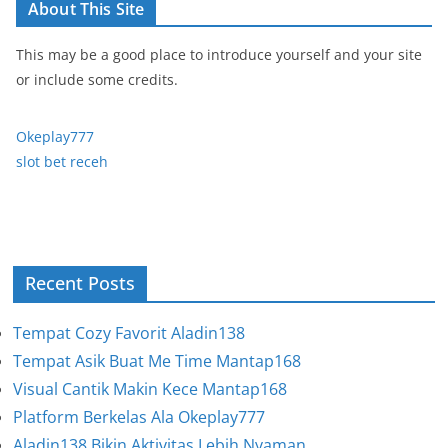
About This Site
This may be a good place to introduce yourself and your site
or include some credits.
Okeplay777
slot bet receh
Recent Posts
Tempat Cozy Favorit Aladin138
Tempat Asik Buat Me Time Mantap168
Visual Cantik Makin Kece Mantap168
Platform Berkelas Ala Okeplay777
Aladin138 Bikin Aktivitas Lebih Nyaman