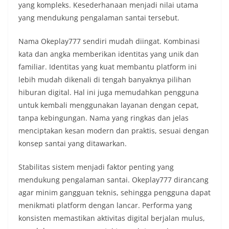
yang kompleks. Kesederhanaan menjadi nilai utama
yang mendukung pengalaman santai tersebut.
Nama Okeplay777 sendiri mudah diingat. Kombinasi
kata dan angka memberikan identitas yang unik dan
familiar. Identitas yang kuat membantu platform ini
lebih mudah dikenali di tengah banyaknya pilihan
hiburan digital. Hal ini juga memudahkan pengguna
untuk kembali menggunakan layanan dengan cepat,
tanpa kebingungan. Nama yang ringkas dan jelas
menciptakan kesan modern dan praktis, sesuai dengan
konsep santai yang ditawarkan.
Stabilitas sistem menjadi faktor penting yang
mendukung pengalaman santai. Okeplay777 dirancang
agar minim gangguan teknis, sehingga pengguna dapat
menikmati platform dengan lancar. Performa yang
konsisten memastikan aktivitas digital berjalan mulus,