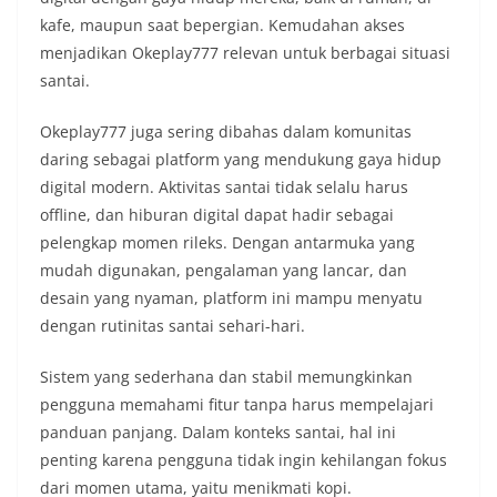
kafe, maupun saat bepergian. Kemudahan akses
menjadikan Okeplay777 relevan untuk berbagai situasi
santai.
Okeplay777 juga sering dibahas dalam komunitas
daring sebagai platform yang mendukung gaya hidup
digital modern. Aktivitas santai tidak selalu harus
offline, dan hiburan digital dapat hadir sebagai
pelengkap momen rileks. Dengan antarmuka yang
mudah digunakan, pengalaman yang lancar, dan
desain yang nyaman, platform ini mampu menyatu
dengan rutinitas santai sehari-hari.
Sistem yang sederhana dan stabil memungkinkan
pengguna memahami fitur tanpa harus mempelajari
panduan panjang. Dalam konteks santai, hal ini
penting karena pengguna tidak ingin kehilangan fokus
dari momen utama, yaitu menikmati kopi.