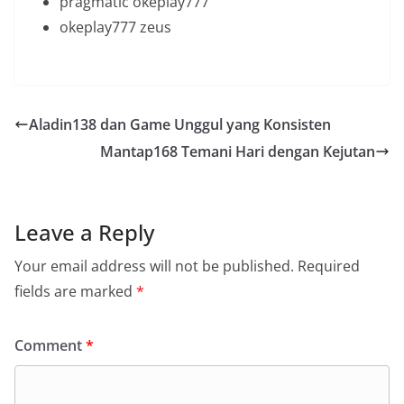
pragmatic okeplay777
okeplay777 zeus
Aladin138 dan Game Unggul yang Konsisten
Mantap168 Temani Hari dengan Kejutan
Leave a Reply
Your email address will not be published.
Required
fields are marked
*
Comment
*