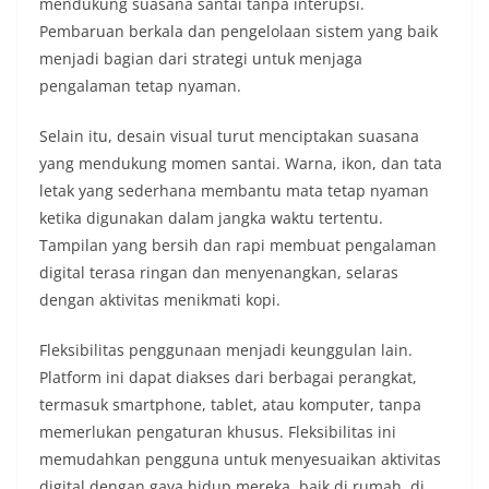
mendukung suasana santai tanpa interupsi.
Pembaruan berkala dan pengelolaan sistem yang baik
menjadi bagian dari strategi untuk menjaga
pengalaman tetap nyaman.
Selain itu, desain visual turut menciptakan suasana
yang mendukung momen santai. Warna, ikon, dan tata
letak yang sederhana membantu mata tetap nyaman
ketika digunakan dalam jangka waktu tertentu.
Tampilan yang bersih dan rapi membuat pengalaman
digital terasa ringan dan menyenangkan, selaras
dengan aktivitas menikmati kopi.
Fleksibilitas penggunaan menjadi keunggulan lain.
Platform ini dapat diakses dari berbagai perangkat,
termasuk smartphone, tablet, atau komputer, tanpa
memerlukan pengaturan khusus. Fleksibilitas ini
memudahkan pengguna untuk menyesuaikan aktivitas
digital dengan gaya hidup mereka, baik di rumah, di