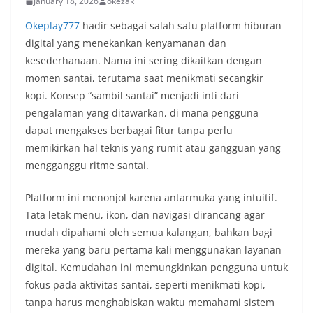
January 18, 2026
okezak
Okeplay777
hadir sebagai salah satu platform hiburan
digital yang menekankan kenyamanan dan
kesederhanaan. Nama ini sering dikaitkan dengan
momen santai, terutama saat menikmati secangkir
kopi. Konsep “sambil santai” menjadi inti dari
pengalaman yang ditawarkan, di mana pengguna
dapat mengakses berbagai fitur tanpa perlu
memikirkan hal teknis yang rumit atau gangguan yang
mengganggu ritme santai.
Platform ini menonjol karena antarmuka yang intuitif.
Tata letak menu, ikon, dan navigasi dirancang agar
mudah dipahami oleh semua kalangan, bahkan bagi
mereka yang baru pertama kali menggunakan layanan
digital. Kemudahan ini memungkinkan pengguna untuk
fokus pada aktivitas santai, seperti menikmati kopi,
tanpa harus menghabiskan waktu memahami sistem