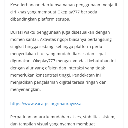
Kesederhanaan dan kenyamanan penggunaan menjadi
ciri khas yang membuat Okeplay777 berbeda
dibandingkan platform serupa.
Durasi waktu penggunaan juga disesuaikan dengan
momen santai. Aktivitas ngopi biasanya berlangsung
singkat hingga sedang, sehingga platform perlu
menyediakan fitur yang mudah diakses dan cepat
digunakan. Okeplay777 mengakomodasi kebutuhan ini
dengan alur yang efisien dan interaksi yang tidak
memerlukan konsentrasi tinggi. Pendekatan ini
menjadikan pengalaman digital terasa ringan dan
menyenangkan.
https://www.vaca-ps.org/maurayossa
Perpaduan antara kemudahan akses, stabilitas sistem,
dan tampilan visual yang nyaman membuat