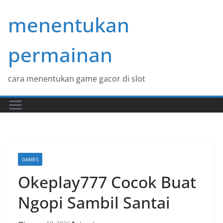
Skip
menentukan
to
content
permainan
cara menentukan game gacor di slot
GAMES
Okeplay777 Cocok Buat
Ngopi Sambil Santai