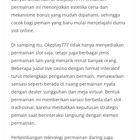
permainan ini menonjolkan estetika ceria dan
mekanisme bonus yang mudah dipahami, sehingga
cocok bagi pemain yang baru mulai menjelajahi dunia
slot online.
Di samping itu, Okeplay777 tidak hanya menyediakan
permainan slot saja, tetapi juga berbagai jenis
permainan lain yang menarik minat banyak orang.
Beberapa judul live casino dengan format interaktif
turut melengkapi pengalaman bermain, menawarkan
sensasi seperti berada di ruang permainan nyata
dengan dealer sungguhan dan meja virtual. Bentuk
permainan ini memberikan variasi berbeda dari slot
tradisional, karena melibatkan keputusan strategis
pemain saat berinteraksi langsung dengan elemen
permainan.
Perkembangan teknologi permainan daring juga