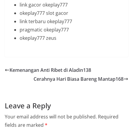
link gacor okeplay777
okeplay777 slot gacor
link terbaru okeplay777
pragmatic okeplay777
okeplay777 zeus
Kemenangan Anti Ribet di Aladin138
Cerahnya Hari Biasa Bareng Mantap168
Leave a Reply
Your email address will not be published.
Required
fields are marked
*