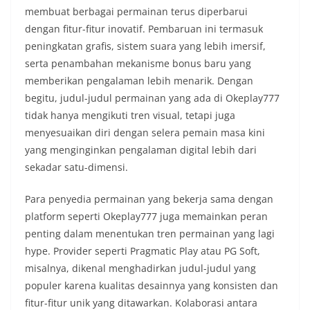
membuat berbagai permainan terus diperbarui
dengan fitur-fitur inovatif. Pembaruan ini termasuk
peningkatan grafis, sistem suara yang lebih imersif,
serta penambahan mekanisme bonus baru yang
memberikan pengalaman lebih menarik. Dengan
begitu, judul-judul permainan yang ada di Okeplay777
tidak hanya mengikuti tren visual, tetapi juga
menyesuaikan diri dengan selera pemain masa kini
yang menginginkan pengalaman digital lebih dari
sekadar satu-dimensi.
Para penyedia permainan yang bekerja sama dengan
platform seperti Okeplay777 juga memainkan peran
penting dalam menentukan tren permainan yang lagi
hype. Provider seperti Pragmatic Play atau PG Soft,
misalnya, dikenal menghadirkan judul-judul yang
populer karena kualitas desainnya yang konsisten dan
fitur-fitur unik yang ditawarkan. Kolaborasi antara