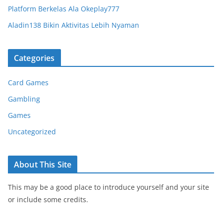
Platform Berkelas Ala Okeplay777
Aladin138 Bikin Aktivitas Lebih Nyaman
Categories
Card Games
Gambling
Games
Uncategorized
About This Site
This may be a good place to introduce yourself and your site
or include some credits.