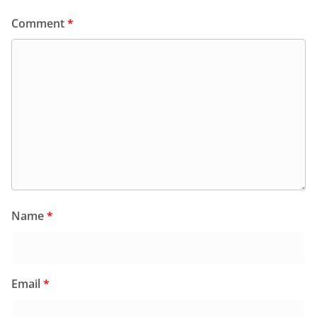
Comment
*
Name
*
Email
*