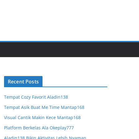
Recent Posts
Tempat Cozy Favorit Aladin138
Tempat Asik Buat Me Time Mantap168
Visual Cantik Makin Kece Mantap168
Platform Berkelas Ala Okeplay777
Aladin138 Bikin Aktivitas Lebih Nyaman