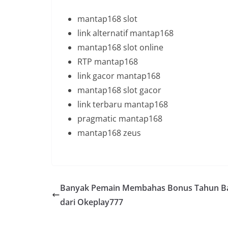
mantap168 slot
link alternatif mantap168
mantap168 slot online
RTP mantap168
link gacor mantap168
mantap168 slot gacor
link terbaru mantap168
pragmatic mantap168
mantap168 zeus
Banyak Pemain Membahas Bonus Tahun B
dari Okeplay777