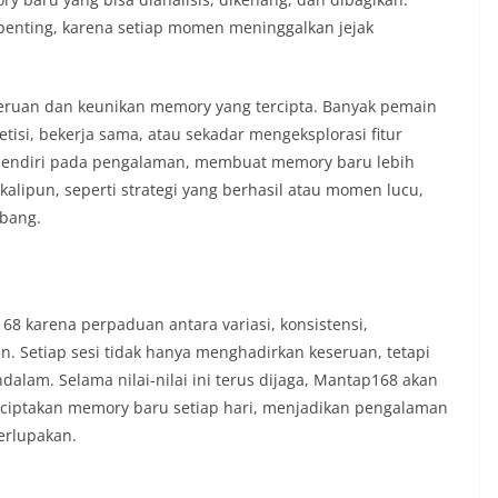
penting, karena setiap momen meninggalkan jejak
eruan dan keunikan memory yang tercipta. Banyak pemain
, bekerja sama, atau sekadar mengeksplorasi fitur
rsendiri pada pengalaman, membuat memory baru lebih
kalipun, seperti strategi yang berhasil atau momen lucu,
bang.
68 karena perpaduan antara variasi, konsistensi,
 Setiap sesi tidak hanya menghadirkan keseruan, tetapi
lam. Selama nilai-nilai ini terus dijaga, Mantap168 akan
ciptakan memory baru setiap hari, menjadikan pengalaman
erlupakan.