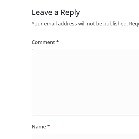
Leave a Reply
Your email address will not be published.
Requ
Comment
*
Name
*