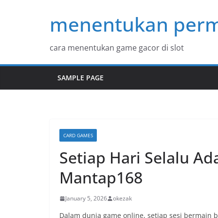
Skip
menentukan per
to
content
cara menentukan game gacor di slot
SAMPLE PAGE
CARD GAMES
Setiap Hari Selalu A
Mantap168
January 5, 2026
okezak
Dalam dunia game online, setiap sesi bermain 