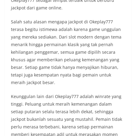
Okeplay777 sebagai tempat terbaik untuk berburu
jackpot dari game online.
Salah satu alasan mengapa jackpot di Okeplay777
terasa begitu istimewa adalah karena game unggulan
yang mereka sediakan. Dari slot modern dengan tema
menarik hingga permainan klasik yang tak pernah
kehilangan penggemar, semua game dipilih secara
khusus agar memberikan peluang kemenangan yang
besar. Setiap game tidak hanya menyajikan hiburan,
tetapi juga kesempatan nyata bagi pemain untuk
meraih jackpot besar.
Keunggulan lain dari Okeplay777 adalah winrate yang
tinggi. Peluang untuk meraih kemenangan dalam
setiap putaran selalu terasa lebih dekat, sehingga
jackpot bukanlah sesuatu yang mustahil. Pemain tidak
perlu merasa terbebani, karena setiap permainan
memberi kesempatan adil untuk merasakan momen