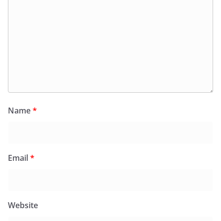
Name
*
Email
*
Website