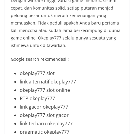
Dengan winrate tinggi, variasi game menarik, sistem
cepat, dan komunitas solid, setiap putaran menjadi
peluang besar untuk meraih kemenangan yang
memuaskan. Tidak peduli apakah Anda baru pertama
kali mencoba atau sudah lama berkecimpung di dunia
game online, Okeplay777 selalu punya sesuatu yang
istimewa untuk ditawarkan.
Google search rekomendasi :
okeplay777 slot
link alternatif okeplay777
okeplay777 slot online
RTP okeplay777
link gacor okeplay777
okeplay777 slot gacor
link terbaru okeplay777
pragmatic okeplay777