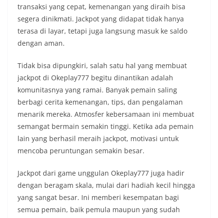
transaksi yang cepat, kemenangan yang diraih bisa
segera dinikmati. Jackpot yang didapat tidak hanya
terasa di layar, tetapi juga langsung masuk ke saldo
dengan aman.
Tidak bisa dipungkiri, salah satu hal yang membuat
jackpot di Okeplay777 begitu dinantikan adalah
komunitasnya yang ramai. Banyak pemain saling
berbagi cerita kemenangan, tips, dan pengalaman
menarik mereka. Atmosfer kebersamaan ini membuat
semangat bermain semakin tinggi. Ketika ada pemain
lain yang berhasil meraih jackpot, motivasi untuk
mencoba peruntungan semakin besar.
Jackpot dari game unggulan Okeplay777 juga hadir
dengan beragam skala, mulai dari hadiah kecil hingga
yang sangat besar. Ini memberi kesempatan bagi
semua pemain, baik pemula maupun yang sudah