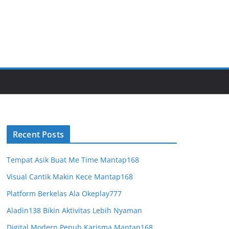
Recent Posts
Tempat Asik Buat Me Time Mantap168
Visual Cantik Makin Kece Mantap168
Platform Berkelas Ala Okeplay777
Aladin138 Bikin Aktivitas Lebih Nyaman
Digital Modern Penuh Karisma Mantap168