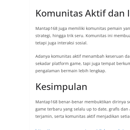
Komunitas Aktif dan I
Mantap168 juga memiliki komunitas pemain yang
strategi, hingga trik seru. Komunitas ini memb
tetapi juga interaksi sosial.
Adanya komunitas aktif menambah keseruan d
sekadar platform game, tapi juga tempat berk
pengalaman bermain lebih lengkap.
Kesimpulan
Mantap168 benar-benar membuktikan dirinya seb
game terbaru yang selalu up to date, grafis dan
terjamin, serta komunitas aktif menjadikan seti