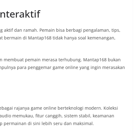
nteraktif
 aktif dan ramah. Pemain bisa berbagi pengalaman, tips,
uat bermain di Mantap168 tidak hanya soal kemenangan,
an membuat pemain merasa terhubung. Mantap168 bukan
umpulnya para penggemar game online yang ingin merasakan
agai rajanya game online berteknologi modern. Koleksi
 audio memukau, fitur canggih, sistem stabil, keamanan
ap permainan di sini lebih seru dan maksimal.