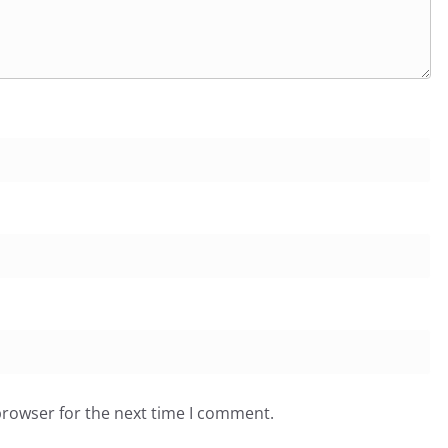
browser for the next time I comment.