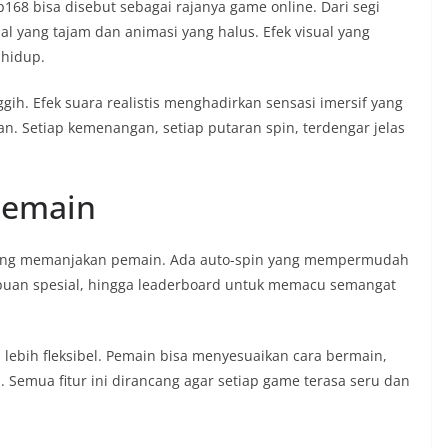
68 bisa disebut sebagai rajanya game online. Dari segi
ual yang tajam dan animasi yang halus. Efek visual yang
 hidup.
ggih. Efek suara realistis menghadirkan sensasi imersif yang
 Setiap kemenangan, setiap putaran spin, terdengar jelas
Pemain
a yang memanjakan pemain. Ada auto-spin yang mempermudah
puan spesial, hingga leaderboard untuk memacu semangat
ebih fleksibel. Pemain bisa menyesuaikan cara bermain,
s. Semua fitur ini dirancang agar setiap game terasa seru dan