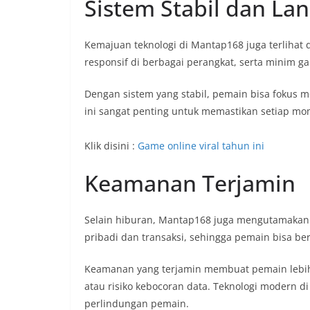
Sistem Stabil dan Lan
Kemajuan teknologi di Mantap168 juga terlihat d
responsif di berbagai perangkat, serta minim
Dengan sistem yang stabil, pemain bisa fokus m
ini sangat penting untuk memastikan setiap m
Klik disini :
Game online viral tahun ini
Keamanan Terjamin
Selain hiburan, Mantap168 juga mengutamakan
pribadi dan transaksi, sehingga pemain bisa b
Keamanan yang terjamin membuat pemain lebih f
atau risiko kebocoran data. Teknologi modern di s
perlindungan pemain.