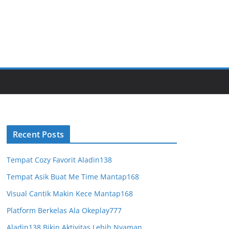
Recent Posts
Tempat Cozy Favorit Aladin138
Tempat Asik Buat Me Time Mantap168
Visual Cantik Makin Kece Mantap168
Platform Berkelas Ala Okeplay777
Aladin138 Bikin Aktivitas Lebih Nyaman