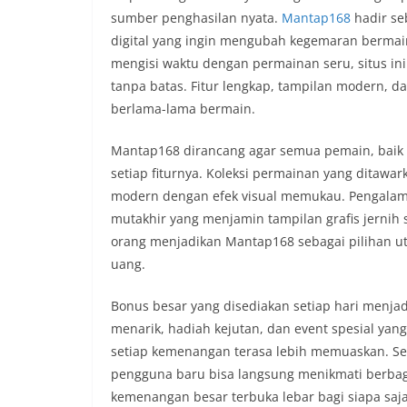
sumber penghasilan nyata.
Mantap168
hadir se
digital yang ingin mengubah kegemaran bermai
mengisi waktu dengan permainan seru, situs 
tanpa batas. Fitur lengkap, tampilan modern, 
berlama-lama bermain.
Mantap168 dirancang agar semua pemain, baik
setiap fiturnya. Koleksi permainan yang ditawar
modern dengan efek visual memukau. Pengalam
mutakhir yang menjamin tampilan grafis jernih 
orang menjadikan Mantap168 sebagai pilihan u
uang.
Bonus besar yang disediakan setiap hari menjad
menarik, hadiah kejutan, dan event spesial yan
setiap kemenangan terasa lebih memuaskan. Sel
pengguna baru bisa langsung menikmati berbag
kemenangan besar terbuka lebar bagi siapa sa