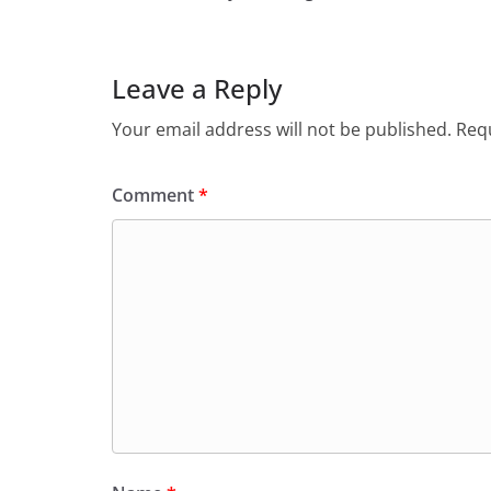
Leave a Reply
Your email address will not be published.
Requ
Comment
*