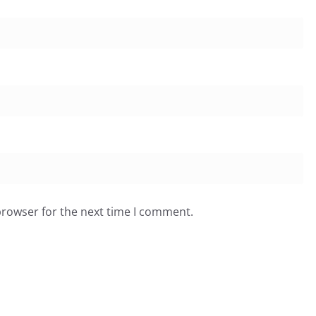
browser for the next time I comment.