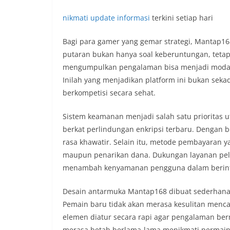
nikmati update informasi
terkini setiap hari
Bagi para gamer yang gemar strategi, Mantap1
putaran bukan hanya soal keberuntungan, tetap
mengumpulkan pengalaman bisa menjadi modal 
Inilah yang menjadikan platform ini bukan seka
berkompetisi secara sehat.
Sistem keamanan menjadi salah satu prioritas 
berkat perlindungan enkripsi terbaru. Dengan 
rasa khawatir. Selain itu, metode pembayara
maupun penarikan dana. Dukungan layanan pe
menambah kenyamanan pengguna dalam berintera
Desain antarmuka Mantap168 dibuat sederhana
Pemain baru tidak akan merasa kesulitan mencar
elemen diatur secara rapi agar pengalaman be
merasa betah berlama-lama menikmati permainan