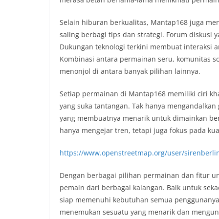
Selain hiburan berkualitas, Mantap168 juga m
saling berbagi tips dan strategi. Forum disku
Dukungan teknologi terkini membuat interaksi a
Kombinasi antara permainan seru, komunitas so
menonjol di antara banyak pilihan lainnya.
Setiap permainan di Mantap168 memiliki ciri k
yang suka tantangan. Tak hanya mengandalkan 
yang membuatnya menarik untuk dimainkan berul
hanya mengejar tren, tetapi juga fokus pada k
https://www.openstreetmap.org/user/sirenberli
Dengan berbagai pilihan permainan dan fitur u
pemain dari berbagai kalangan. Baik untuk seka
siap memenuhi kebutuhan semua penggunanya. 
menemukan sesuatu yang menarik dan menguntu