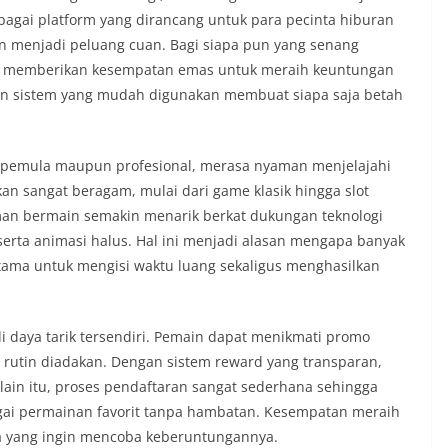
bagai platform yang dirancang untuk para pecinta hiburan
n menjadi peluang cuan. Bagi siapa pun yang senang
ini memberikan kesempatan emas untuk meraih keuntungan
dan sistem yang mudah digunakan membuat siapa saja betah
 pemula maupun profesional, merasa nyaman menjelajahi
kan sangat beragam, mulai dari game klasik hingga slot
an bermain semakin menarik berkat dukungan teknologi
serta animasi halus. Hal ini menjadi alasan mengapa banyak
tama untuk mengisi waktu luang sekaligus menghasilkan
i daya tarik tersendiri. Pemain dapat menikmati promo
g rutin diadakan. Dengan sistem reward yang transparan,
ain itu, proses pendaftaran sangat sederhana sehingga
ai permainan favorit tanpa hambatan. Kesempatan meraih
ja yang ingin mencoba keberuntungannya.