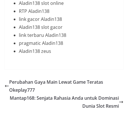
Aladin138 slot online
RTP Aladin138
link gacor Aladin138
Aladin138 slot gacor
link terbaru Aladin138
pragmatic Aladin138
Aladin138 zeus
Perubahan Gaya Main Lewat Game Teratas
Okeplay777
Mantap168: Senjata Rahasia Anda untuk Dominasi
Dunia Slot Resmi