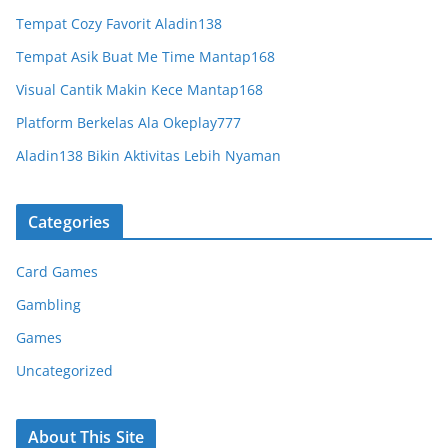
Tempat Cozy Favorit Aladin138
Tempat Asik Buat Me Time Mantap168
Visual Cantik Makin Kece Mantap168
Platform Berkelas Ala Okeplay777
Aladin138 Bikin Aktivitas Lebih Nyaman
Categories
Card Games
Gambling
Games
Uncategorized
About This Site