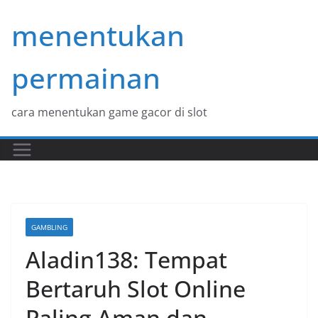
Skip
menentukan
to
content
permainan
cara menentukan game gacor di slot
GAMBLING
Aladin138: Tempat
Bertaruh Slot Online
Paling Aman dan