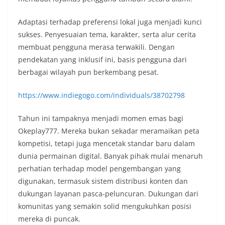
Adaptasi terhadap preferensi lokal juga menjadi kunci
sukses. Penyesuaian tema, karakter, serta alur cerita
membuat pengguna merasa terwakili. Dengan
pendekatan yang inklusif ini, basis pengguna dari
berbagai wilayah pun berkembang pesat.
https://www.indiegogo.com/individuals/38702798
Tahun ini tampaknya menjadi momen emas bagi
Okeplay777. Mereka bukan sekadar meramaikan peta
kompetisi, tetapi juga mencetak standar baru dalam
dunia permainan digital. Banyak pihak mulai menaruh
perhatian terhadap model pengembangan yang
digunakan, termasuk sistem distribusi konten dan
dukungan layanan pasca-peluncuran. Dukungan dari
komunitas yang semakin solid mengukuhkan posisi
mereka di puncak.