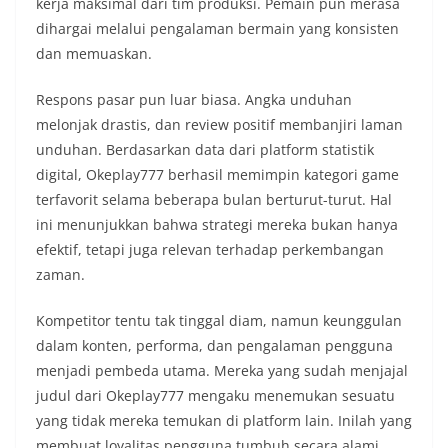
kerja maksimal dari tim produksi. Pemain pun merasa
dihargai melalui pengalaman bermain yang konsisten
dan memuaskan.
Respons pasar pun luar biasa. Angka unduhan
melonjak drastis, dan review positif membanjiri laman
unduhan. Berdasarkan data dari platform statistik
digital, Okeplay777 berhasil memimpin kategori game
terfavorit selama beberapa bulan berturut-turut. Hal
ini menunjukkan bahwa strategi mereka bukan hanya
efektif, tetapi juga relevan terhadap perkembangan
zaman.
Kompetitor tentu tak tinggal diam, namun keunggulan
dalam konten, performa, dan pengalaman pengguna
menjadi pembeda utama. Mereka yang sudah menjajal
judul dari Okeplay777 mengaku menemukan sesuatu
yang tidak mereka temukan di platform lain. Inilah yang
membuat loyalitas pengguna tumbuh secara alami.