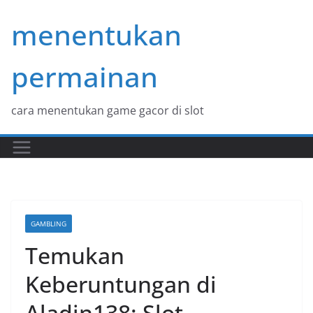
Skip
menentukan
to
content
permainan
cara menentukan game gacor di slot
GAMBLING
Temukan
Keberuntungan di
Aladin138: Slot