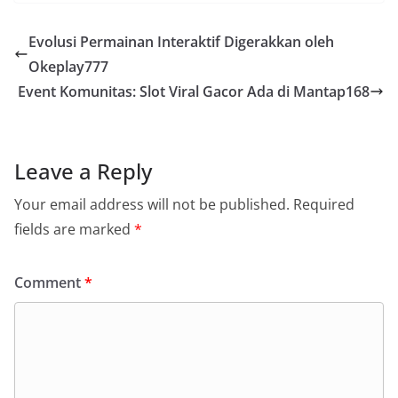
Evolusi Permainan Interaktif Digerakkan oleh
Okeplay777
Event Komunitas: Slot Viral Gacor Ada di Mantap168
Leave a Reply
Your email address will not be published.
Required
fields are marked
*
Comment
*