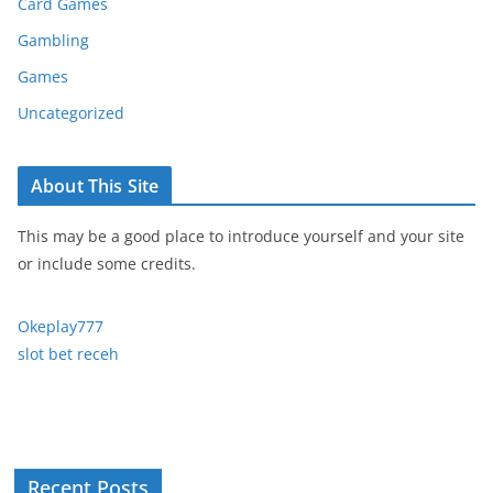
Card Games
Gambling
Games
Uncategorized
About This Site
This may be a good place to introduce yourself and your site
or include some credits.
Okeplay777
slot bet receh
Recent Posts