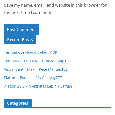
Save my name, email, and website in this browser for
the next time I comment.
Recent Posts
Tempat Cozy Favorit Aladin138
Tempat Asik Buat Me Time Mantap168
Visual Cantik Makin Kece Mantap168
Platform Berkelas Ala Okeplay777
Aladin138 Bikin Aktivitas Lebih Nyaman
Categories