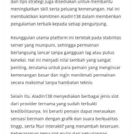
dan tips strategi juga disediakan untuk membantu
meningkatkan skill serta peluang kemenangan. Hal ini
membuktikan komitmen Aladin138 dalam memberikan
pengalaman terbaik kepada setiap pengunjung.
Keunggulan utama platform ini terletak pada stabilitas
server yang mumpuni, sehingga permainan
berlangsung lancar tanpa gangguan lag atau putus
koneksi. Hal ini menjadi nilai tambah yang sangat
penting, terutama untuk para pemain yang mengincar
kemenangan besar dan ingin menikmati permainan
secara maksimal tanpa hambatan teknis.
Selain itu, Aladin138 menyediakan berbagai jenis slot
dari provider ternama yang sudah terbukti
kredibilitasnya. Ini berarti pemain dapat merasakan
sensasi bermain dengan grafik dan suara berkualitas
tinggi, serta fitur interaktif yang menambah keseruan.
Keberagaman tema slot mulai dari petualangan,