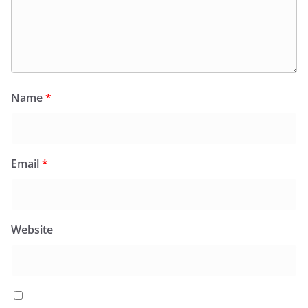
Name
*
Email
*
Website