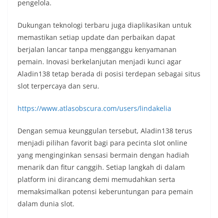
pengelola.
Dukungan teknologi terbaru juga diaplikasikan untuk
memastikan setiap update dan perbaikan dapat
berjalan lancar tanpa mengganggu kenyamanan
pemain. Inovasi berkelanjutan menjadi kunci agar
Aladin138 tetap berada di posisi terdepan sebagai situs
slot terpercaya dan seru.
https://www.atlasobscura.com/users/lindakelia
Dengan semua keunggulan tersebut, Aladin138 terus
menjadi pilihan favorit bagi para pecinta slot online
yang menginginkan sensasi bermain dengan hadiah
menarik dan fitur canggih. Setiap langkah di dalam
platform ini dirancang demi memudahkan serta
memaksimalkan potensi keberuntungan para pemain
dalam dunia slot.