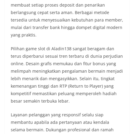
membuat setiap proses deposit dan penarikan
berlangsung cepat serta aman. Berbagai metode
tersedia untuk menyesuaikan kebutuhan para member,
mulai dari transfer bank hingga dompet digital modern
yang praktis.
Pilihan game slot di Aladin138 sangat beragam dan
terus diperbarui sesuai tren terbaru di dunia perjudian
online. Desain grafis memukau dan fitur bonus yang
melimpah meningkatkan pengalaman bermain menjadi
lebih menarik dan mengasyikkan. Selain itu, tingkat
kemenangan tinggi dan RTP (Return to Player) yang
kompetitif memastikan peluang memperoleh hadiah
besar semakin terbuka lebar.
Layanan pelanggan yang responsif selalu siap
membantu apabila ada pertanyaan atau kendala
selama bermain. Dukungan profesional dan ramah