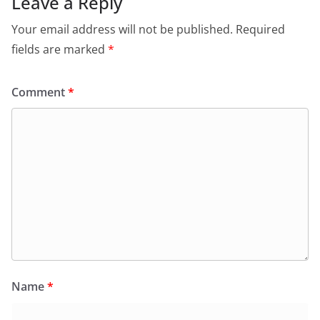
Leave a Reply
Your email address will not be published.
Required
fields are marked
*
Comment
*
Name
*