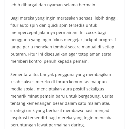
lebih dihargai dan nyaman selama bermain.
Bagi mereka yang ingin merasakan sensasi lebih tinggi,
fitur auto-spin dan quick spin tersedia untuk
mempercepat jalannya permainan. Ini cocok bagi
pengguna yang ingin fokus mengejar jackpot progresif
tanpa perlu menekan tombol secara manual di setiap
putaran. Fitur ini disesuaikan agar tetap aman serta
memberi kontrol penuh kepada pemain.
Sementara itu, banyak pengguna yang membagikan
kisah sukses mereka di forum komunitas maupun
media sosial, menciptakan aura positif sekaligus
menarik minat pemain baru untuk bergabung. Cerita
tentang kemenangan besar dalam satu malam atau
strategi unik yang berhasil membawa hasil menjadi
inspirasi tersendiri bagi mereka yang ingin mencoba
peruntungan lewat permainan daring.