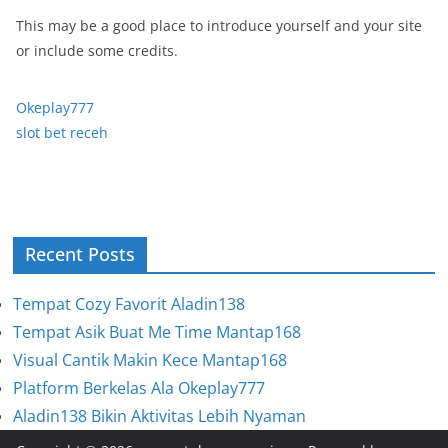
This may be a good place to introduce yourself and your site
or include some credits.
Okeplay777
slot bet receh
Recent Posts
Tempat Cozy Favorit Aladin138
Tempat Asik Buat Me Time Mantap168
Visual Cantik Makin Kece Mantap168
Platform Berkelas Ala Okeplay777
Aladin138 Bikin Aktivitas Lebih Nyaman