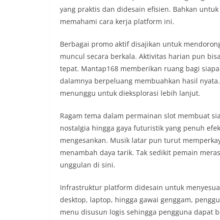
yang praktis dan didesain efisien. Bahkan untu
memahami cara kerja platform ini.
Berbagai promo aktif disajikan untuk mendoro
muncul secara berkala. Aktivitas harian pun bis
tepat. Mantap168 memberikan ruang bagi siapa s
dalamnya berpeluang membuahkan hasil nyata. P
menunggu untuk dieksplorasi lebih lanjut.
Ragam tema dalam permainan slot membuat siap
nostalgia hingga gaya futuristik yang penuh ef
mengesankan. Musik latar pun turut memperkay
menambah daya tarik. Tak sedikit pemain meras
unggulan di sini.
Infrastruktur platform didesain untuk menyesu
desktop, laptop, hingga gawai genggam, penggu
menu disusun logis sehingga pengguna dapat berp