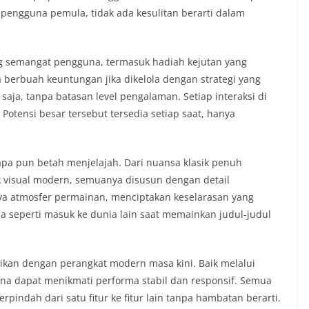
k pengguna pemula, tidak ada kesulitan berarti dalam
ng semangat pengguna, termasuk hadiah kejutan yang
a berbuah keuntungan jika dikelola dengan strategi yang
aja, tanpa batasan level pengalaman. Setiap interaksi di
otensi besar tersebut tersedia setiap saat, hanya
a pun betah menjelajah. Dari nuansa klasik penuh
ek visual modern, semuanya disusun dengan detail
a atmosfer permainan, menciptakan keselarasan yang
a seperti masuk ke dunia lain saat memainkan judul-judul
aikan dengan perangkat modern masa kini. Baik melalui
na dapat menikmati performa stabil dan responsif. Semua
indah dari satu fitur ke fitur lain tanpa hambatan berarti.