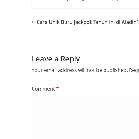
Cara Unik Buru Jackpot Tahun Ini di Aladin
Leave a Reply
Your email address will not be published.
Requ
Comment
*