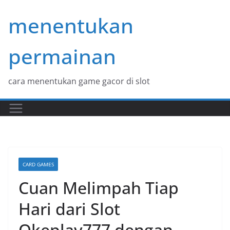
Skip
menentukan
to
content
permainan
cara menentukan game gacor di slot
CARD GAMES
Cuan Melimpah Tiap
Hari dari Slot
Okeplay777 dengan