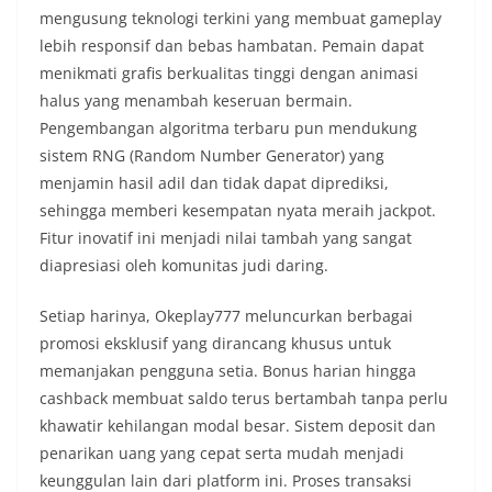
mengusung teknologi terkini yang membuat gameplay
lebih responsif dan bebas hambatan. Pemain dapat
menikmati grafis berkualitas tinggi dengan animasi
halus yang menambah keseruan bermain.
Pengembangan algoritma terbaru pun mendukung
sistem RNG (Random Number Generator) yang
menjamin hasil adil dan tidak dapat diprediksi,
sehingga memberi kesempatan nyata meraih jackpot.
Fitur inovatif ini menjadi nilai tambah yang sangat
diapresiasi oleh komunitas judi daring.
Setiap harinya, Okeplay777 meluncurkan berbagai
promosi eksklusif yang dirancang khusus untuk
memanjakan pengguna setia. Bonus harian hingga
cashback membuat saldo terus bertambah tanpa perlu
khawatir kehilangan modal besar. Sistem deposit dan
penarikan uang yang cepat serta mudah menjadi
keunggulan lain dari platform ini. Proses transaksi