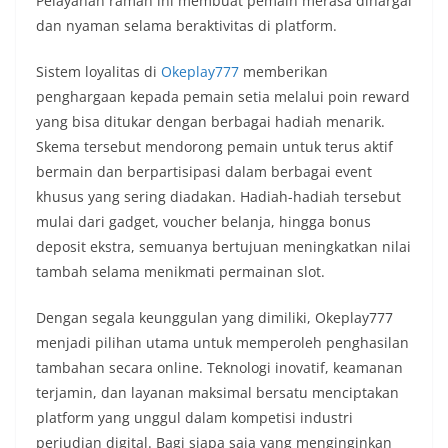
Pelayanan ramah ini membuat pemain merasa dihargai
dan nyaman selama beraktivitas di platform.
Sistem loyalitas di
Okeplay777
memberikan
penghargaan kepada pemain setia melalui poin reward
yang bisa ditukar dengan berbagai hadiah menarik.
Skema tersebut mendorong pemain untuk terus aktif
bermain dan berpartisipasi dalam berbagai event
khusus yang sering diadakan. Hadiah-hadiah tersebut
mulai dari gadget, voucher belanja, hingga bonus
deposit ekstra, semuanya bertujuan meningkatkan nilai
tambah selama menikmati permainan slot.
Dengan segala keunggulan yang dimiliki, Okeplay777
menjadi pilihan utama untuk memperoleh penghasilan
tambahan secara online. Teknologi inovatif, keamanan
terjamin, dan layanan maksimal bersatu menciptakan
platform yang unggul dalam kompetisi industri
perjudian digital. Bagi siapa saja yang menginginkan