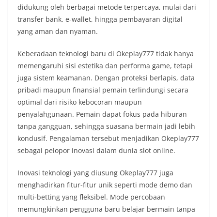
didukung oleh berbagai metode terpercaya, mulai dari
transfer bank, e-wallet, hingga pembayaran digital
yang aman dan nyaman.
Keberadaan teknologi baru di Okeplay777 tidak hanya
memengaruhi sisi estetika dan performa game, tetapi
juga sistem keamanan. Dengan proteksi berlapis, data
pribadi maupun finansial pemain terlindungi secara
optimal dari risiko kebocoran maupun
penyalahgunaan. Pemain dapat fokus pada hiburan
tanpa gangguan, sehingga suasana bermain jadi lebih
kondusif. Pengalaman tersebut menjadikan Okeplay777
sebagai pelopor inovasi dalam dunia slot online.
Inovasi teknologi yang diusung Okeplay777 juga
menghadirkan fitur-fitur unik seperti mode demo dan
multi-betting yang fleksibel. Mode percobaan
memungkinkan pengguna baru belajar bermain tanpa