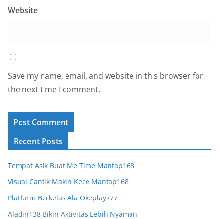
Website
Save my name, email, and website in this browser for
the next time I comment.
Recent Posts
Tempat Asik Buat Me Time Mantap168
Visual Cantik Makin Kece Mantap168
Platform Berkelas Ala Okeplay777
Aladin138 Bikin Aktivitas Lebih Nyaman