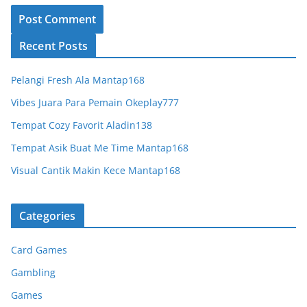
Recent Posts
Pelangi Fresh Ala Mantap168
Vibes Juara Para Pemain Okeplay777
Tempat Cozy Favorit Aladin138
Tempat Asik Buat Me Time Mantap168
Visual Cantik Makin Kece Mantap168
Categories
Card Games
Gambling
Games