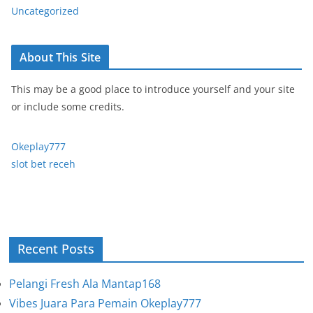
Uncategorized
About This Site
This may be a good place to introduce yourself and your site
or include some credits.
Okeplay777
slot bet receh
Recent Posts
Pelangi Fresh Ala Mantap168
Vibes Juara Para Pemain Okeplay777