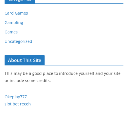
Card Games
Gambling
Games
Uncategorized
About This Site
This may be a good place to introduce yourself and your site
or include some credits.
Okeplay777
slot bet receh