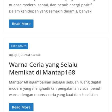
nuansa modern, santai, dan penuh energi positif.
Dalam kehidupan yang semakin dinamis, banyak
Read More
CARD GAMES
July 2, 2026
okezak
Warna Ceria yang Selalu
Memikat di Mantap168
Mantap168 digambarkan sebagai sebuah ruang digital
modern yang menghadirkan pengalaman visual penuh
warna dengan nuansa ceria yang kuat dan konsisten
Read More