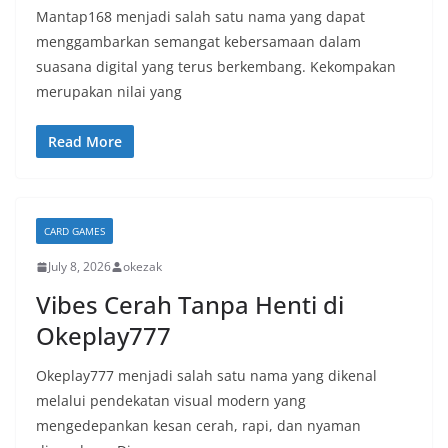
Mantap168 menjadi salah satu nama yang dapat
menggambarkan semangat kebersamaan dalam
suasana digital yang terus berkembang. Kekompakan
merupakan nilai yang
Read More
CARD GAMES
July 8, 2026
okezak
Vibes Cerah Tanpa Henti di
Okeplay777
Okeplay777 menjadi salah satu nama yang dikenal
melalui pendekatan visual modern yang
mengedepankan kesan cerah, rapi, dan nyaman